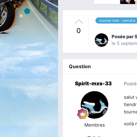
scooter mbk - yamaha
0
Posée par
S
le 5 septe
Question
Spirit-mxs-33
Posté
salut 
tiendr
tourn
voilà 
Membres