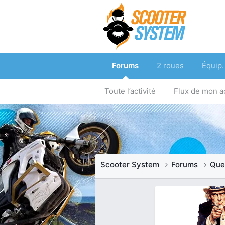
Forums
2 roues
Équip.
Toute l’activité
Flux de mon ac
Scooter System
Forums
Que