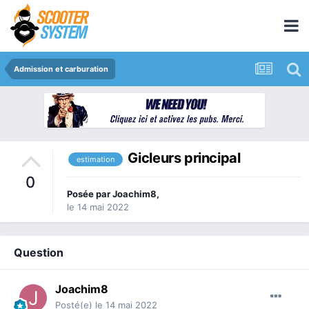
Admission et carburation
Gicleurs principal
estimation
0
Posée par
Joachim8
,
le 14 mai 2022
Question
Joachim8
Posté(e)
le 14 mai 2022