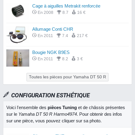
Cage à aiguilles Metrakit renforcée
En 2008
8.7
16 €
Allumage Conti CHR
En 2011
7.4
217 €
Bougie NGK B9ES
En 2011
8.2
3 €
Toutes les pièces pour Yamaha DT 50 R
CONFIGURATION ESTHÉTIQUE
Voici l'ensemble des
pièces Tuning
et de châssis présentes
sur le
Yamaha DT 50 R Harmo4974
. Pour obtenir des infos
sur une pièce, vous pouvez cliquer sur sa photo.