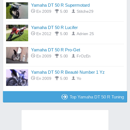
Yamaha DT 50 R Supermotard
En 2009
5.00
Stitche29
Yamaha DT 50 R Lucifer
En 2012
5.00
Adrien 25
Yamaha DT 50 R Pro-Get
En 2009
5.00
FrOzEn
Yamaha DT 50 R Beauté Number 1 Yz
En 2009
5.00
Yo
Top Yamaha DT 50 R Tuning