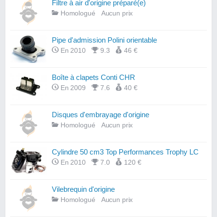
Filtre à air d'origine préparé(e)
Homologué
Aucun prix
Pipe d'admission Polini orientable
En 2010
9.3
46 €
Boîte à clapets Conti CHR
En 2009
7.6
40 €
Disques d'embrayage d'origine
Homologué
Aucun prix
Cylindre 50 cm3 Top Performances Trophy LC
En 2010
7.0
120 €
Vilebrequin d'origine
Homologué
Aucun prix