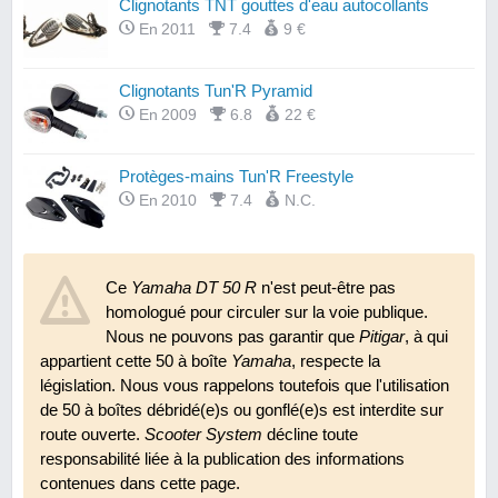
Clignotants TNT gouttes d'eau autocollants
En 2011
7.4
9 €
Clignotants Tun'R Pyramid
En 2009
6.8
22 €
Protèges-mains Tun'R Freestyle
En 2010
7.4
N.C.
Rétroviseur TNT F11 réversible M10
Ce
Yamaha DT 50 R
En 2007
8.6
n'est peut-être pas
10 €
homologué pour circuler sur la voie publique.
Nous ne pouvons pas garantir que
Pitigar
, à qui
Revêtements de poignées Conti V2
appartient cette 50 à boîte
Yamaha
, respecte la
En 2011
7.4
12 €
législation. Nous vous rappelons toutefois que l'utilisation
de 50 à boîtes débridé(e)s ou gonflé(e)s est interdite sur
route ouverte.
Scooter System
décline toute
responsabilité liée à la publication des informations
contenues dans cette page.