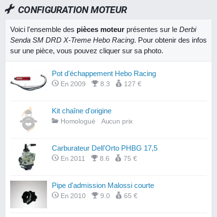
CONFIGURATION MOTEUR
Voici l'ensemble des
pièces moteur
présentes sur le
Derbi
Senda SM DRD X-Treme Hebo Racing
. Pour obtenir des infos
sur une pièce, vous pouvez cliquer sur sa photo.
Pot d'échappement Hebo Racing
En 2009
8.3
127 €
Kit chaîne d'origine
Homologué
Aucun prix
Carburateur Dell'Orto PHBG 17,5
En 2011
8.6
75 €
Pipe d'admission Malossi courte
En 2010
9.0
65 €