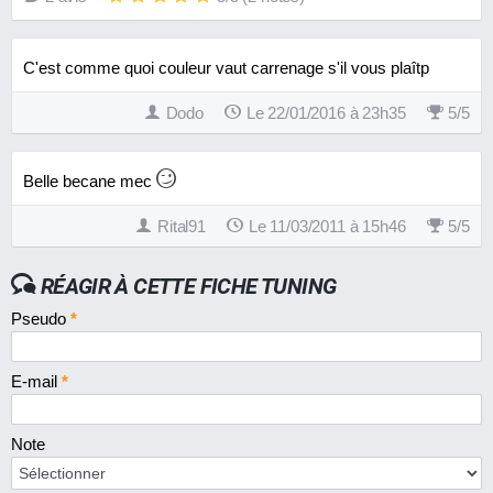
C'est comme quoi couleur vaut carrenage s'il vous plaîtp
Dodo
Le 22/01/2016 à 23h35
5
/
5
Belle becane mec
Rital91
Le 11/03/2011 à 15h46
5
/
5
RÉAGIR À CETTE FICHE TUNING
Pseudo
*
E-mail
*
Note