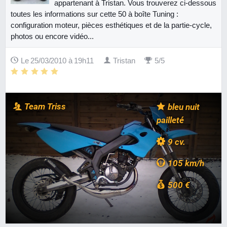
appartenant à Tristan. Vous trouverez ci-dessous
toutes les informations sur cette 50 à boîte Tuning :
configuration moteur, pièces esthétiques et de la partie-cycle,
photos ou encore vidéo...
Le 25/03/2010 à 19h11
Tristan
5/5
Team Triss
bleu nuit
pailleté
9 cv.
105 km/h
500 €