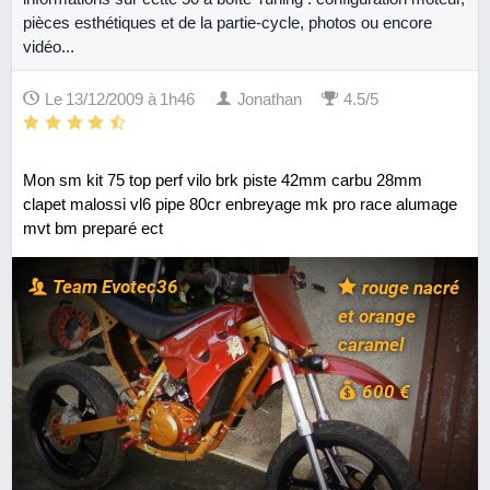
pièces esthétiques et de la partie-cycle, photos ou encore
vidéo...
Le 13/12/2009 à 1h46
Jonathan
4.5/5
Mon sm kit 75 top perf vilo brk piste 42mm carbu 28mm
clapet malossi vl6 pipe 80cr enbreyage mk pro race alumage
mvt bm preparé ect
Team Evotec36
rouge nacré
et orange
caramel
600 €