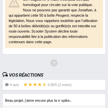
homologué pour circuler sur la voie publique.
Nous ne pouvons pas garantir que
Jonathan
, à
Coupe-circuit TNT Racing
qui appartient cette 50 à boîte
Peugeot
, respecte la
En 2011
7.8
13 €
législation. Nous vous rappelons toutefois que l'utilisation
de 50 à boîtes débridé(e)s ou gonflé(e)s est interdite sur
Garde-boue avant Acerbis Supermoto Evolution
route ouverte.
Scooter System
décline toute
responsabilité liée à la publication des informations
En 2008
9.0
N.C.
contenues dans cette page.
Guidon Renthal Street Bike
En 2009
8.7
N.C.
Mousse de guidon TNT Stunt's Power
En 2011
8.5
6 €
VOS RÉACTIONS
4
avis
4.50
/
5
(
2
notes)
Plaque phare TNT Cross halogène
En 2010
7.6
16 €
Beau projet, j'aime encore plus la rr spike..
Rehausse de suspension IGM