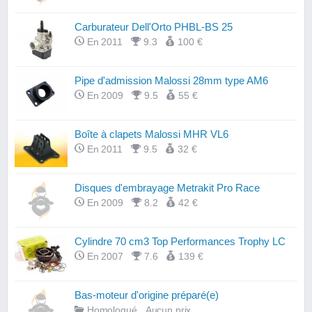
Carburateur Dell'Orto PHBL-BS 25
En 2011
9.3
100 €
Pipe d'admission Malossi 28mm type AM6
En 2009
9.5
55 €
Boîte à clapets Malossi MHR VL6
En 2011
9.5
32 €
Disques d'embrayage Metrakit Pro Race
En 2009
8.2
42 €
Cylindre 70 cm3 Top Performances Trophy LC
En 2007
7.6
139 €
Bas-moteur d'origine préparé(e)
Homologué
Aucun prix