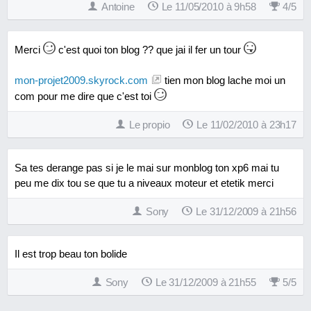
Antoine
Le 11/05/2010 à 9h58
4
/
5
En 2009
8.2
12 €
Revêtements de poignées Conti V2
Merci
c'est quoi ton blog ?? que jai il fer un tour
En 2011
7.4
12 €
mon-projet2009.skyrock.com
tien mon blog lache moi un
com pour me dire que c'est toi
Sélecteur de vitesses Tun'R repliable
En 2011
7.2
12 €
Le propio
Le 11/02/2010 à 23h17
Sa tes derange pas si je le mai sur monblog ton xp6 mai tu
peu me dix tou se que tu a niveaux moteur et etetik merci
Sony
Le 31/12/2009 à 21h56
Il est trop beau ton bolide
Sony
Le 31/12/2009 à 21h55
5
/
5