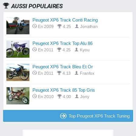
AUSSI POPULAIRES
Peugeot XP6 Track Conti Racing
En 2009
4.25
Jonathan
Peugeot XP6 Track Top Alu 86
En 2011
4.25
Kyou
Peugeot XP6 Track Bleu Et Or
En 2011
4.13
Franfox
Peugeot XP6 Track 85 Top Gris
En 2010
4.00
Jony
Top Peugeot XP6 Track Tuning