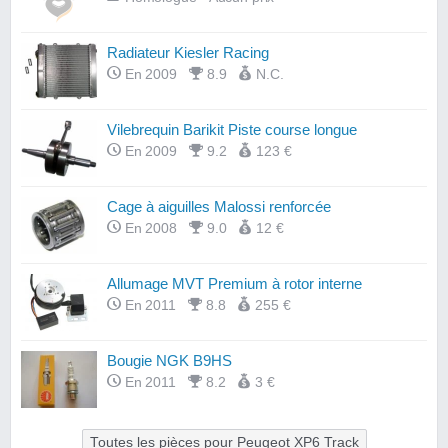
Radiateur Kiesler Racing
En 2009
8.9
N.C.
Vilebrequin Barikit Piste course longue
En 2009
9.2
123 €
Cage à aiguilles Malossi renforcée
En 2008
9.0
12 €
Allumage MVT Premium à rotor interne
En 2011
8.8
255 €
Bougie NGK B9HS
En 2011
8.2
3 €
Toutes les pièces pour Peugeot XP6 Track