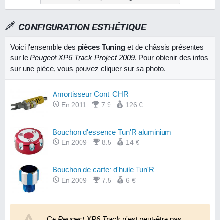
CONFIGURATION ESTHÉTIQUE
Voici l'ensemble des
pièces Tuning
et de châssis présentes
sur le
Peugeot XP6 Track Project 2009
. Pour obtenir des infos
sur une pièce, vous pouvez cliquer sur sa photo.
Amortisseur Conti CHR
En 2011
7.9
126 €
Bouchon d'essence Tun'R aluminium
En 2009
8.5
14 €
Bouchon de carter d'huile Tun'R
En 2009
7.5
6 €
Bouchons de valves TNT piston
Ce
Peugeot XP6 Track
En 2011
7.5
n'est peut-être pas
4 €