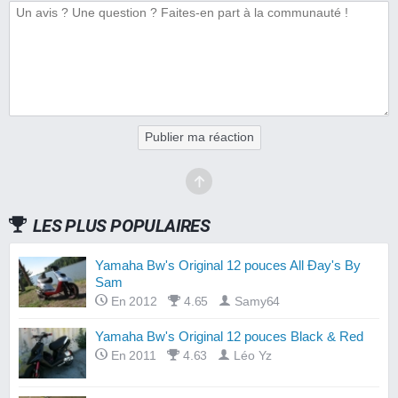
Publier ma réaction
LES PLUS POPULAIRES
Yamaha Bw's Original 12 pouces All Ðay's By
Sam
En 2012
4.65
Samy64
Yamaha Bw's Original 12 pouces Black & Red
En 2011
4.63
Léo Yz