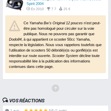
Spirit 2004
En 2010
7.7
25 €
Rehausse de suspension Str8 60 mm
Ce
Yamaha Bw's Original 12 pouces
n'est peut-
En 2008
7.8
21 €
être pas homologué pour circuler sur la voie
publique. Nous ne pouvons pas garantir que
Dodo84
, à qui appartient ce scooter 50cc
Yamaha
,
respecte la législation. Nous vous rappelons toutefois que
l'utilisation de scooters 50 débridé(e)s ou gonflé(e)s est
interdite sur route ouverte.
Scooter System
décline toute
responsabilité liée à la publication des informations
contenues dans cette page.
VOS RÉACTIONS
1
avis
5
/
5
(
1
note)