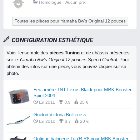
Homologué
Aucun prix
Toutes les pièces pour Yamaha Bw's Original 12 pouces
CONFIGURATION ESTHÉTIQUE
Voici l'ensemble des
pièces Tuning
et de châssis présentes
sur le
Yamaha Bw's Original 12 pouces Speed Control
. Pour
obtenir des infos sur une pièce, vous pouvez cliquer sur sa
photo.
Feu arrière TNT Lexus Black pour MBK Booster
Spirit 2004
En 2011
8.9
25 €
Guidon Victoria Bull cross
En 2010
8.7
20 €
Optique halogène Tun'R R8 pour MBK Booster