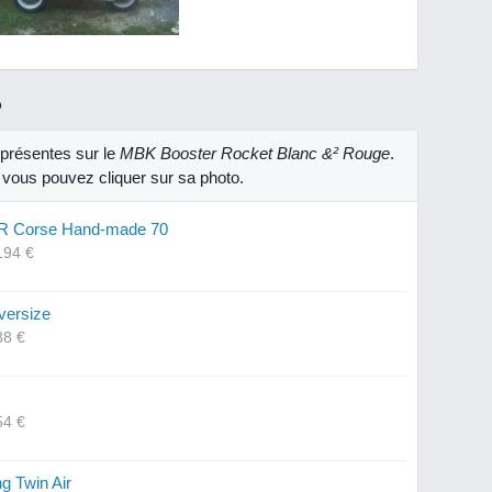
R
présentes sur le
MBK Booster Rocket Blanc &² Rouge
.
, vous pouvez cliquer sur sa photo.
R Corse Hand-made 70
194 €
versize
88 €
54 €
ng Twin Air