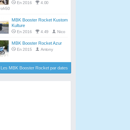
En 2016
4.00
roh50
MBK Booster Rocket Kustom
Kulture
En 2016
4.49
Nico
MBK Booster Rocket Azur
En 2015
Antony
Les MBK Booster Rocket par dates