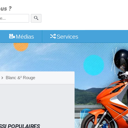
us ?
Médias
Services
Blanc &² Rouge
SSI POPULAIRES