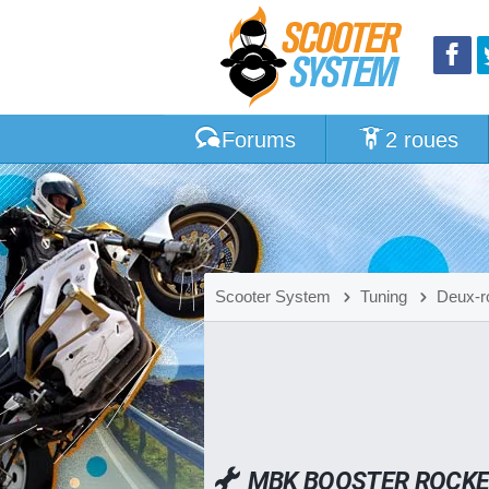
Forums
2 roues
Scooter System
Tuning
Deux-r
MBK BOOSTER ROCKE