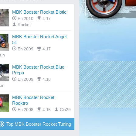
MBK Booster Rocket Biotic
En 2010
4.17
Rocket
MBK Booster Rocket Angel
51
En 2009
4.17
ain
MBK Booster Rocket Blue
Prépa
En 2009
4.18
son
MBK Booster Rocket
Rocktro
En 2008
4.15
Cis29
Top MBK Booster Rocket Tuning