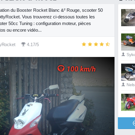
ntation du Booster Rocket Blanc &² Rouge, scooter 50
tyRocket. Vous trouverez ci-dessous toutes les
oter 50cc Tuning : configuration moteur, pièces
tos ou encore vidéo...
yRocket
4.17/5
Sylv
100 km/h
Nel