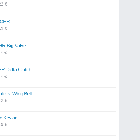
22 €
i CHR
19 €
CHR Big Valve
64 €
R Delta Clutch
84 €
lossi Wing Bell
42 €
o Kevlar
19 €