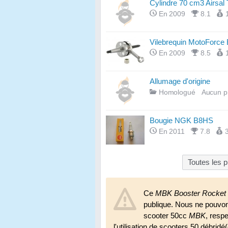
Cylindre 70 cm3 Airsal
En 2009
8.1
Vilebrequin MotoForce 
En 2009
8.5
Allumage d'origine
Homologué
Aucun p
Bougie NGK B8HS
En 2011
7.8
Toutes les 
Ce
MBK Booster Rocket
publique. Nous ne pouvo
scooter 50cc
MBK
, resp
l'utilisation de scooters 50 débridé