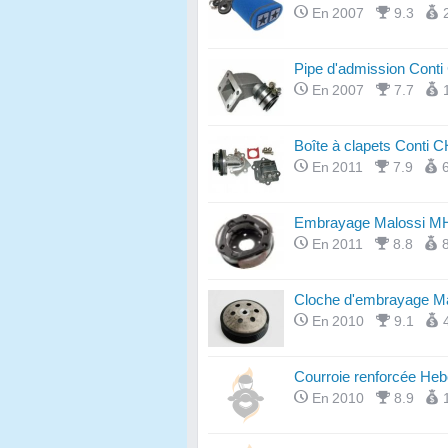
En 2007
9.3
Pipe d'admission Cont
En 2007
7.7
Boîte à clapets Conti 
En 2011
7.9
Embrayage Malossi MH
En 2011
8.8
Cloche d'embrayage Ma
En 2010
9.1
Courroie renforcée Heb
En 2010
8.9