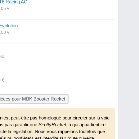
 T6 Racing AC
105 €
Evolution
103 €
rix
3 €
pièces pour MBK Booster Rocket
n'est peut-être pas homologué pour circuler sur la voie
ns pas garantir que
ScottyRocket
, à qui appartient ce
ecte la législation. Nous vous rappelons toutefois que
(e)s ou gonflé(e)s est interdite sur route ouverte.