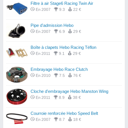
Filtre à air Stage6 Racing Twin Air
En 2007
9.3
22 €
Pipe d'admission Hebo
En 2007
6.9
29 €
Boîte à clapets Hebo Racing Téflon
En 2011
9.1
29 €
Embrayage Hebo Race Clutch
En 2010
7.5
76 €
Cloche d'embrayage Hebo Manston Wing
En 2011
8.9
38 €
Courroie renforcée Hebo Speed Belt
En 2007
8.7
18 €