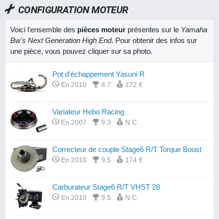
CONFIGURATION MOTEUR
Voici l'ensemble des
pièces moteur
présentes sur le
Yamaha
Bw's Next Generation High End
. Pour obtenir des infos sur
une pièce, vous pouvez cliquer sur sa photo.
Pot d'échappement Yasuni R
En 2010
8.7
172 €
Variateur Hebo Racing
En 2007
9.3
N.C.
Correcteur de couple Stage6 R/T Torque Boost
En 2010
9.5
174 €
Carburateur Stage6 R/T VHST 28
En 2010
9.5
N.C.