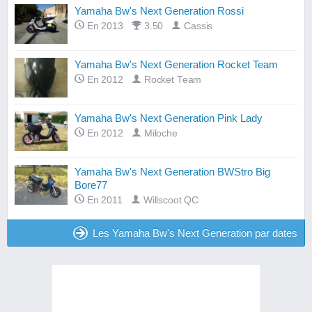
Yamaha Bw's Next Generation Rossi
En 2013
3.50
Cassis
Yamaha Bw's Next Generation Rocket Team
En 2012
Rocket Team
Yamaha Bw's Next Generation Pink Lady
En 2012
Miloche
Yamaha Bw's Next Generation BWStro Big
Bore77
En 2011
Willscoot QC
Les Yamaha Bw's Next Generation par dates