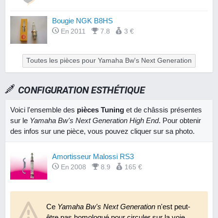
Bougie NGK B8HS
En 2011
7.8
3 €
Toutes les pièces pour Yamaha Bw's Next Generation
CONFIGURATION ESTHÉTIQUE
Voici l'ensemble des
pièces Tuning
et de châssis présentes
sur le
Yamaha Bw's Next Generation High End
. Pour obtenir
des infos sur une pièce, vous pouvez cliquer sur sa photo.
Amortisseur Malossi RS3
En 2008
8.9
165 €
Ce
Yamaha Bw's Next Generation
n'est peut-
être pas homologué pour circuler sur la voie