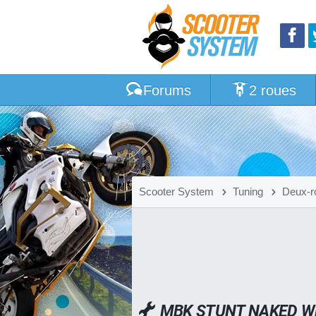
Forums
2 roues
Scooter System
Tuning
Deux-r
MBK STUNT NAKED 