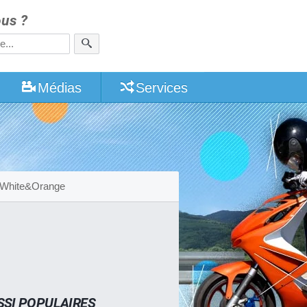
us ?
Médias
Services
White&Orange
SSI POPULAIRES