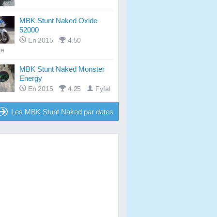
MBK Stunt Naked Oxide
52000
En 2015
4.50
re
MBK Stunt Naked Monster
Energy
En 2015
4.25
Fyfal
Les MBK Stunt Naked par dates