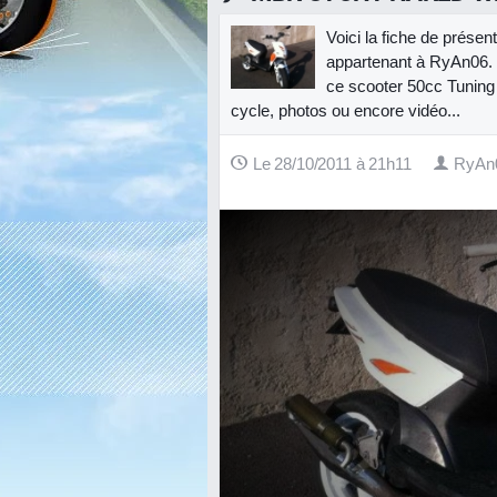
Voici la fiche de prés
appartenant à RyAn06. 
ce scooter 50cc Tuning :
cycle, photos ou encore vidéo...
Le 28/10/2011 à 21h11
RyAn