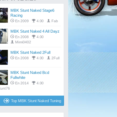
MBK Stunt Naked Stage6
Racing
En 2009
4.00
Fab
MBK Stunt Naked 4 All Dayz
En 2008
4.00
Mimi0402
MBK Stunt Naked 2Full
En 2008
4.00
2Full
MBK Stunt Naked Bcd
Fullwhite
En 2014
4.00
tunt76
Top MBK Stunt Naked Tuning