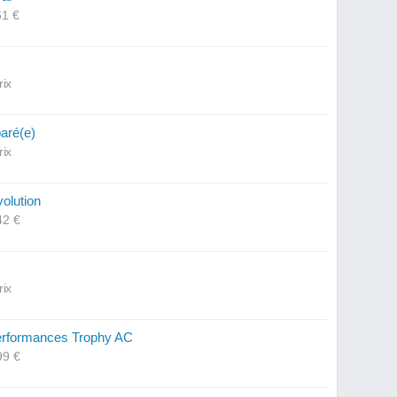
61 €
rix
paré(e)
rix
volution
42 €
rix
erformances Trophy AC
99 €