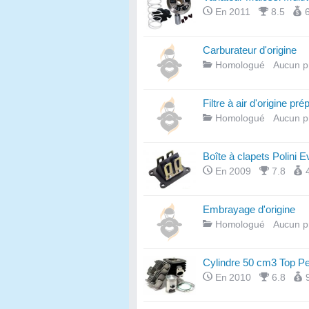
En 2011
8.5
Carburateur d'origine
Homologué
Aucun p
Filtre à air d'origine pré
Homologué
Aucun p
Boîte à clapets Polini E
En 2009
7.8
Embrayage d'origine
Homologué
Aucun p
Cylindre 50 cm3 Top P
En 2010
6.8