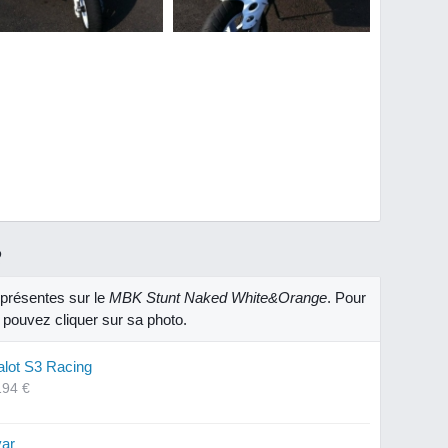
R
présentes sur le
MBK Stunt Naked White&Orange
. Pour
 pouvez cliquer sur sa photo.
alot S3 Racing
194 €
var