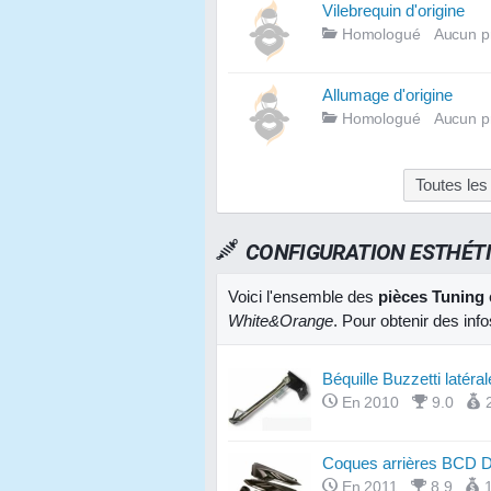
Vilebrequin d'origine
Homologué
Aucun p
Allumage d'origine
Homologué
Aucun p
Toutes le
CONFIGURATION ESTHÉT
Voici l'ensemble des
pièces Tuning
White&Orange
. Pour obtenir des inf
Béquille Buzzetti latéral
En 2010
9.0
Coques arrières BCD D
En 2011
8.9