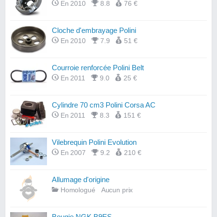
En 2010
8.8
76 €
Cloche d'embrayage Polini
En 2010
7.9
51 €
Courroie renforcée Polini Belt
En 2011
9.0
25 €
Cylindre 70 cm3 Polini Corsa AC
En 2011
8.3
151 €
Vilebrequin Polini Evolution
En 2007
9.2
210 €
Allumage d'origine
Homologué
Aucun prix
Bougie NGK B9ES