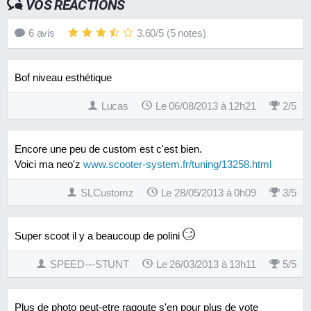
VOS RÉACTIONS
6
avis
3.60
/
5
(
5
notes)
Bof niveau esthétique
Lucas
Le 06/08/2013 à 12h21
2
/
5
Encore une peu de custom est c'est bien.
Voici ma neo'z
www.scooter-system.fr/tuning/13258.html
SLCustomz
Le 28/05/2013 à 0h09
3
/
5
Super scoot il y a beaucoup de polini
SPEED---STUNT
Le 26/03/2013 à 13h11
5
/
5
Plus de photo peut-etre ragoute s'en pour plus de vote