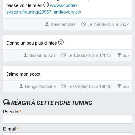
passe voir le mien
www.scooter-
system.fr/tuning/20967.html#overview
Kassiamikaz
Le 25/03/2013 à 9h52
Donne un peu plus d'infos
Bisounours37
Le 10/03/2013 à 12h12
3
/
5
Jaime mon scoot
Bengaidhassine
Le 07/03/2013 à 18h06
5
/
5
RÉAGIR À CETTE FICHE TUNING
Pseudo
*
E-mail
*