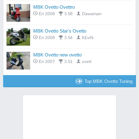
MBK Ovetto Ovettro
En 2008
3.58
Dawaman
MBK Ovetto Star's Ovetto
En 2008
3.54
K£viN
MBK Ovetto new ovetto
En 2007
3.51
ovett
Top MBK Ovetto Tuning