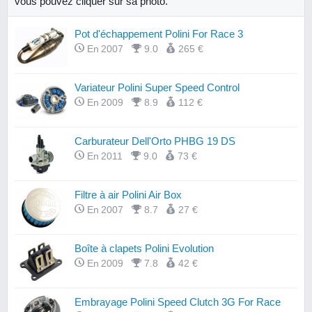
vous pouvez cliquer sur sa photo.
Pot d'échappement Polini For Race 3
En 2007
9.0
265 €
Variateur Polini Super Speed Control
En 2009
8.9
112 €
Carburateur Dell'Orto PHBG 19 DS
En 2011
9.0
73 €
Filtre à air Polini Air Box
En 2007
8.7
27 €
Boîte à clapets Polini Evolution
En 2009
7.8
42 €
Embrayage Polini Speed Clutch 3G For Race