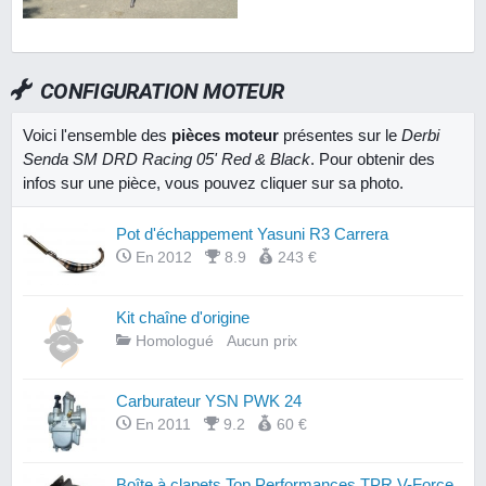
CONFIGURATION MOTEUR
Voici l'ensemble des
pièces moteur
présentes sur le
Derbi
Senda SM DRD Racing 05' Red & Black
. Pour obtenir des
infos sur une pièce, vous pouvez cliquer sur sa photo.
Pot d'échappement Yasuni R3 Carrera
En 2012
8.9
243 €
Kit chaîne d'origine
Homologué
Aucun prix
Carburateur YSN PWK 24
En 2011
9.2
60 €
Boîte à clapets Top Performances TPR V-Force