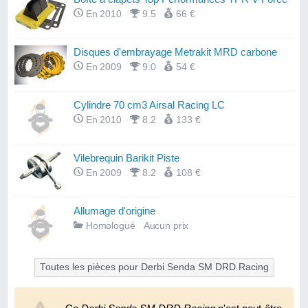
En 2010
9.5
66 €
Disques d'embrayage Metrakit MRD carbone
En 2009
9.0
54 €
Cylindre 70 cm3 Airsal Racing LC
En 2010
8.2
133 €
Vilebrequin Barikit Piste
En 2009
8.2
108 €
Allumage d'origine
Homologué
Aucun prix
Toutes les pièces pour Derbi Senda SM DRD Racing