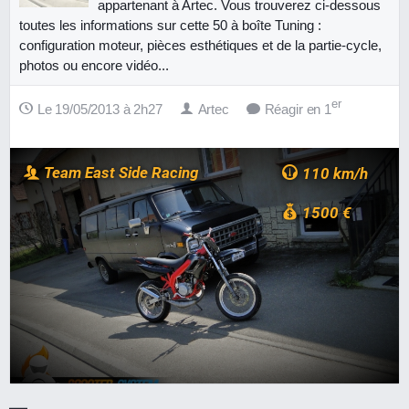
appartenant à Artec. Vous trouverez ci-dessous
toutes les informations sur cette 50 à boîte Tuning :
configuration moteur, pièces esthétiques et de la partie-cycle,
photos ou encore vidéo...
er
Le 19/05/2013 à 2h27
Artec
Réagir en 1
Team East Side Racing
110 km/h
1500 €