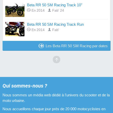
Beta RR 50 SM Racing Track 10"
En 2014
Fab' 24
Beta RR 50 SM Racing Track Run
En 2014
Fab'
Les Beta RR 50 SM Racing par dates
Qui sommes-nous ?
Nous sommes un média web dédié à l'univers du scooter et de la
moto urbaine.
Nous accueillons chaque jour près de 20 000 motocyclistes en