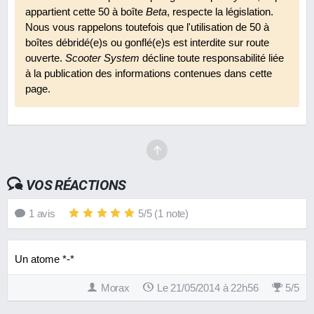
appartient cette 50 à boîte
Beta
, respecte la législation.
Nous vous rappelons toutefois que l'utilisation de 50 à
boîtes débridé(e)s ou gonflé(e)s est interdite sur route
ouverte.
Scooter System
décline toute responsabilité liée
à la publication des informations contenues dans cette
page.
VOS RÉACTIONS
1
avis
5
/
5
(
1
note)
Un atome *-*
Morax
Le 21/05/2014 à 22h56
5
/
5