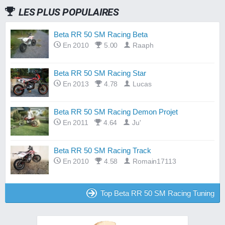
LES PLUS POPULAIRES
Beta RR 50 SM Racing Beta
En 2010
5.00
Raaph
Beta RR 50 SM Racing Star
En 2013
4.78
Lucas
Beta RR 50 SM Racing Demon Projet
En 2011
4.64
Ju'
Beta RR 50 SM Racing Track
En 2010
4.58
Romain17113
Top Beta RR 50 SM Racing Tuning