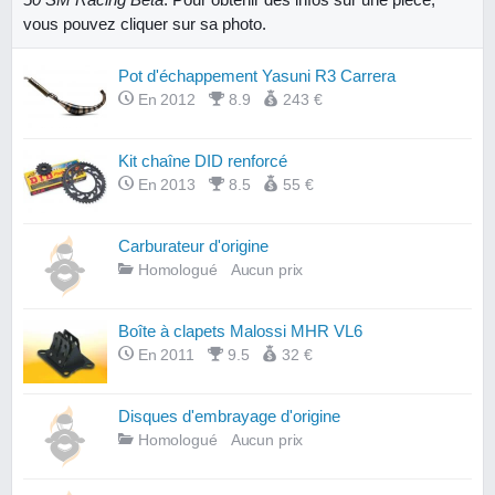
vous pouvez cliquer sur sa photo.
Pot d'échappement Yasuni R3 Carrera
En 2012
8.9
243 €
Kit chaîne DID renforcé
En 2013
8.5
55 €
Carburateur d'origine
Homologué
Aucun prix
Boîte à clapets Malossi MHR VL6
En 2011
9.5
32 €
Disques d'embrayage d'origine
Homologué
Aucun prix