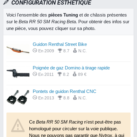
CONFIGURATION ESTHÉTIQUE
Voici l'ensemble des
pièces Tuning
et de châssis présentes
sur le
Beta RR 50 SM Racing Beta
. Pour obtenir des infos sur
une pièce, vous pouvez cliquer sur sa photo.
Guidon Renthal Street Bike
En 2009
8.7
N.C.
Poignée de gaz Domino à tirage rapide
En 2011
8.2
89 €
Pontets de guidon Renthal CNC
En 2013
8.8
N.C.
Ce
Beta RR 50 SM Racing
n'est peut-être pas
homologué pour circuler sur la voie publique.
Nous ne pouvons pas garantir que
Nytrox
, à qui