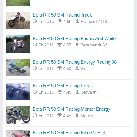
Beta RR 50 SM Racing Track
En 2010
4.58
Romain17113
Beta RR 50 SM Racing Fuchia And White
En 2011
4.57
Betamandu63
Beta RR 50 SM Racing Energy Racing 38
En 2011
4.50
Val
Beta RR 50 SM Racing Prépa
En 2010
4.45
Giovanni
Beta RR 50 SM Racing Monter Energy
En 2011
4.45
Mathieu
Beta RR 50 SM Racing Bibo Vs Flub