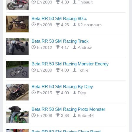
En 2009
4.39
Thibault
Beta RR 50 SM Racing 80cc
En 2009
4.25
K2-nounours
Beta RR 50 SM Racing Track
En 2012
4.17
Andrew
Beta RR 50 SM Racing Monster Energy
En 2009
4.00
Tchiki
Beta RR 50 SM Racing By Djey
En 2015
4.00
Djey
Beta RR 50 SM Racing Proto Monster
En 2008
3.88
Betarr46
Beta RR 50 SM Racing Clean Road