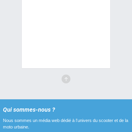
Qui sommes-nous ?
Nous sommes un média web dédié à l'univers du scooter et de la
moto urbaine.