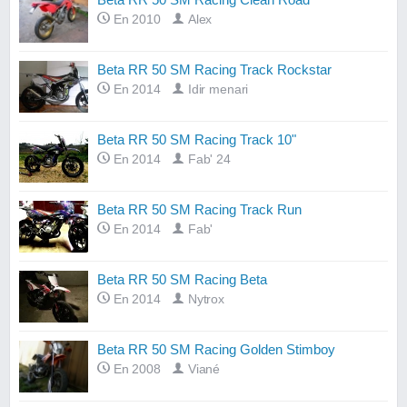
En 2010
Alex
Beta RR 50 SM Racing Track Rockstar
En 2014
Idir menari
Beta RR 50 SM Racing Track 10"
En 2014
Fab' 24
Beta RR 50 SM Racing Track Run
En 2014
Fab'
Beta RR 50 SM Racing Beta
En 2014
Nytrox
Beta RR 50 SM Racing Golden Stimboy
En 2008
Viané