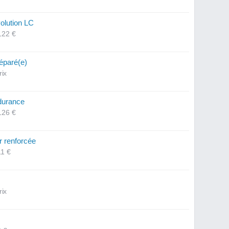
olution LC
122 €
éparé(e)
rix
durance
126 €
r renforcée
11 €
rix