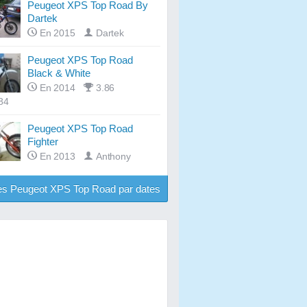
Peugeot XPS Top Road By
Dartek
En 2015
Dartek
Peugeot XPS Top Road
Black & White
En 2014
3.86
x84
Peugeot XPS Top Road
Fighter
En 2013
Anthony
es Peugeot XPS Top Road par dates