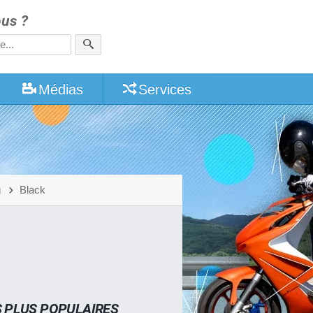
us ?
Médias
Services
g
Black
S PLUS POPULAIRES