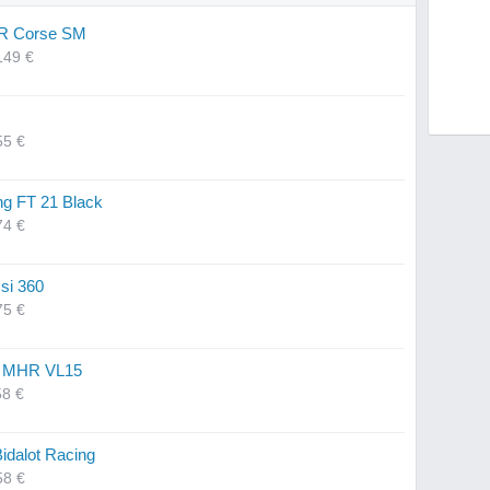
CR Corse SM
149 €
55 €
ng FT 21 Black
74 €
si 360
75 €
si MHR VL15
58 €
idalot Racing
58 €