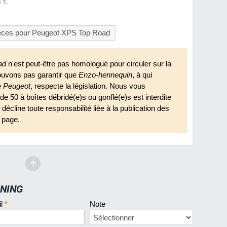
3 €
ièces pour Peugeot XPS Top Road
ad
n'est peut-être pas homologué pour circuler sur la
ouvons pas garantir que
Enzo-hennequin
, à qui
te
Peugeot
, respecte la législation. Nous vous
n de 50 à boîtes débridé(e)s ou gonflé(e)s est interdite
décline toute responsabilité liée à la publication des
 page.
UNING
il
*
Note