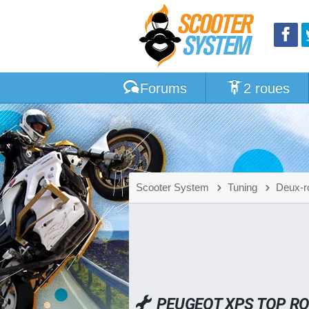
Forums
2 roues
Scooter System
Tuning
Deux-r
PEUGEOT XPS TOP R