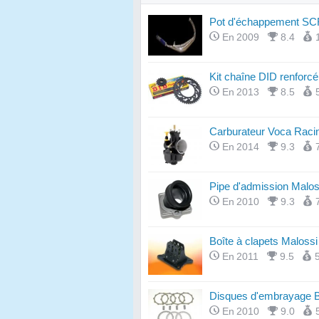
Pot d'échappement S
En 2009
8.4
Kit chaîne DID renforcé
En 2013
8.5
Carburateur Voca Raci
En 2014
9.3
Pipe d'admission Malos
En 2010
9.3
Boîte à clapets Malos
En 2011
9.5
Disques d'embrayage B
En 2010
9.0