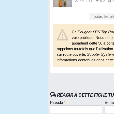
En 2011
8.2
Toutes les p
Ce
Peugeot XPS Top Ro
voie publique. Nous ne p
appartient cette 50 à boî
rappelons toutefois que l'utilisatio
sur route ouverte.
Scooter System
informations contenues dans cette
RÉAGIR À CETTE FICHE T
Pseudo
*
E-ma