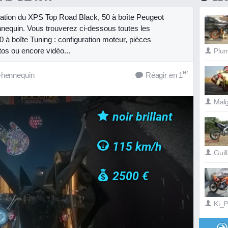
ntation du XPS Top Road Black, 50 à boîte Peugeot
nequin. Vous trouverez ci-dessous toutes les
0 à boîte Tuning : configuration moteur, pièces
tos ou encore vidéo...
Plu
er
-hennequin
Réagir en 1
Mal
noir brillant
115 km/h
Guil
2500 €
Ki_Pi