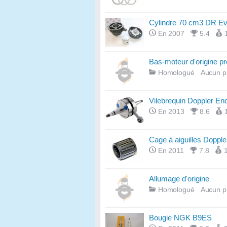
Cylindre 70 cm3 DR Ev
En 2007
5.4
Bas-moteur d'origine pr
Homologué
Aucun p
Vilebrequin Doppler En
En 2013
8.6
Cage à aiguilles Dopple
En 2011
7.8
Allumage d'origine
Homologué
Aucun p
Bougie NGK B9ES