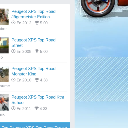
Peugeot XPS Top Road
Jägermeister Edition
En 2012
5.00
mber
Peugeot XPS Top Road
Street
En 2008
5.00
go
Peugeot XPS Top Road
Monster King
En 2010
4.38
laume
Peugeot XPS Top Road Ktm
School
En 2011
4.33
iik
Top Peugeot XPS Top Road Tuning