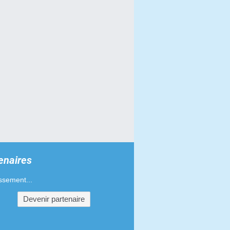
enaires
ssement...
Devenir partenaire