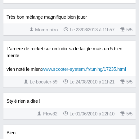
Très bon mélange magnifique bien jouer
Momo nitro
Le 23/03/2013 à 11h57
5
/
5
L'arriere de rocket sur un ludix sa le fait jte mais un 5 bien
merité
vien noté le mien:
www.scooter-system.fr/tuning/17235.html
Le-booster-59
Le 24/08/2010 à 21h21
5
/
5
Stylé rien a dire !
Flow82
Le 01/06/2010 à 22h10
5
/
5
Bien