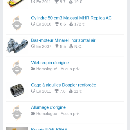
En 2011
8.7
19 €
Cylindre 50 cm3 Malossi MHR Replica AC
En 2010
8.6
172 €
Bas-moteur Minarelli horizontal air
En 2007
8.5
N.C.
Vilebrequin d'origine
Homologué
Aucun prix
Cage à aiguilles Doppler renforcée
En 2011
7.8
11 €
Allumage d'origine
Homologué
Aucun prix
Bougie NGK B8HS