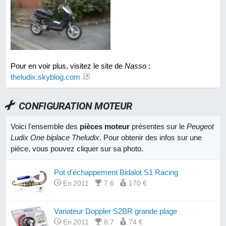
Pour en voir plus, visitez le site de
Nasso
:
theludix.skyblog.com
CONFIGURATION MOTEUR
Voici l'ensemble des
pièces moteur
présentes sur le
Peugeot
Ludix One biplace Theludix
. Pour obtenir des infos sur une
pièce, vous pouvez cliquer sur sa photo.
Pot d'échappement Bidalot S1 Racing
En 2011
7.6
170 €
Variateur Doppler S2BR grande plage
En 2011
8.7
74 €