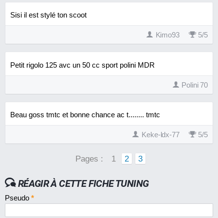
Sisi il est stylé ton scoot
Kimo93
5
/
5
Petit rigolo 125 avc un 50 cc sport polini MDR
Polini 70
Beau goss tmtc et bonne chance ac t........ tmtc
Keke-ldx-77
5
/
5
Pages :
1
2
3
RÉAGIR À CETTE FICHE TUNING
Pseudo
*