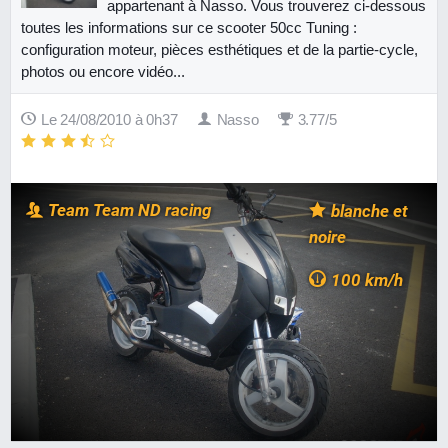
appartenant à Nasso. Vous trouverez ci-dessous
toutes les informations sur ce scooter 50cc Tuning :
configuration moteur, pièces esthétiques et de la partie-cycle,
photos ou encore vidéo...
Le 24/08/2010 à 0h37
Nasso
3.77/5
Team Team ND racing
blanche et
noire
100 km/h