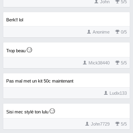
John
5
/
5
Berk!! lol
Anonime
0
/
5
Trop beau
Mick38440
5
/
5
Pas mal met un kit 50c maintenant
Ludix133
Sisi mec stylé ton lulu
John7729
5
/
5