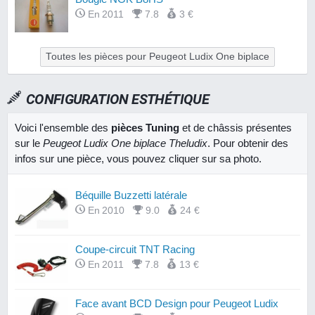
En 2011
7.8
3 €
Toutes les pièces pour Peugeot Ludix One biplace
CONFIGURATION ESTHÉTIQUE
Voici l'ensemble des
pièces Tuning
et de châssis présentes
sur le
Peugeot Ludix One biplace Theludix
. Pour obtenir des
infos sur une pièce, vous pouvez cliquer sur sa photo.
Béquille Buzzetti latérale
En 2010
9.0
24 €
Coupe-circuit TNT Racing
En 2011
7.8
13 €
Face avant BCD Design pour Peugeot Ludix