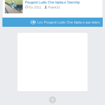
Peugeot Ludix One biplace Starship
En 2011
Patrik31
Les Peugeot Ludix One biplace par dates