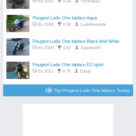
En 2010
4.00
Thomas42
Peugeot Ludix One biplace Aqua
En 2009
4.50
Ludixfreestyle
Peugeot Ludix One biplace Black And White
En 2009
4.67
Topnitro93
Peugeot Ludix One biplace DJ'sport
En 2011
4.75
DJjojo
Top Peugeot Ludix One biplace Tuning