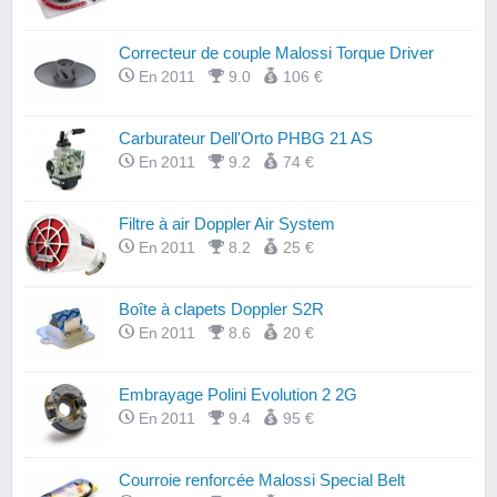
Correcteur de couple Malossi Torque Driver
En 2011
9.0
106 €
Carburateur Dell'Orto PHBG 21 AS
En 2011
9.2
74 €
Filtre à air Doppler Air System
En 2011
8.2
25 €
Boîte à clapets Doppler S2R
En 2011
8.6
20 €
Embrayage Polini Evolution 2 2G
En 2011
9.4
95 €
Courroie renforcée Malossi Special Belt