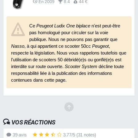
En 2009
8.4
44 €
Feu arrière TNT Lexus pour Peugeot Ludix
Ce
Peugeot Ludix One biplace
En 2011
8.5
26 €
n'est peut-être
pas homologué pour circuler sur la voie
publique. Nous ne pouvons pas garantir que
Garde-boue avant Tun'R pour MBK Booster
Nasso
, à qui appartient ce scooter 50cc
Peugeot
,
Rocket
respecte la législation. Nous vous rappelons toutefois que
En 2009
8.2
N.C.
l'utilisation de scooters 50 débridé(e)s ou gonflé(e)s est
interdite sur route ouverte.
Scooter System
décline toute
Guidon TNT cross Bow
responsabilité liée à la publication des informations
En 2011
8.4
27 €
contenues dans cette page.
Rehausse de suspension TNT 50 mm
En 2007
7.4
N.C.
VOS RÉACTIONS
39
avis
3.77
/
5
(
31
notes)