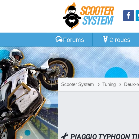
Forums
2 roues
Scooter System
Tuning
Deux-r
PIAGGIO TYPHOON TI