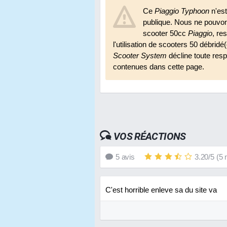
Ce
Piaggio Typhoon
n'est
publique. Nous ne pouvo
scooter 50cc
Piaggio
, re
l'utilisation de scooters 50 débridé
Scooter System
décline toute respo
contenues dans cette page.
VOS RÉACTIONS
5
avis
3.20
/
5
(
5
n
C'est horrible enleve sa du site va