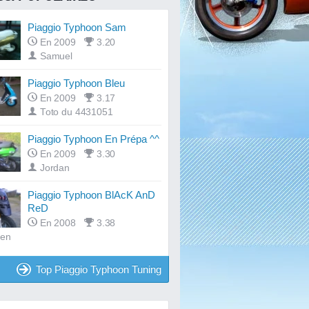
Piaggio Typhoon Sam
En 2009
3.20
Samuel
Piaggio Typhoon Bleu
En 2009
3.17
Toto du 4431051
Piaggio Typhoon En Prépa ^^
En 2009
3.30
Jordan
Piaggio Typhoon BlAcK AnD
ReD
En 2008
3.38
ien
Top Piaggio Typhoon Tuning