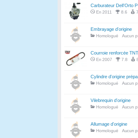
Carburateur Dell'Orto
En 2011
8.6
Embrayage d'origine
Homologué
Aucun p
Courroie renforcée TNT
En 2007
7.8
Cylindre d'origine prépa
Homologué
Aucun p
Vilebrequin d'origine
Homologué
Aucun p
Allumage d'origine
Homologué
Aucun p