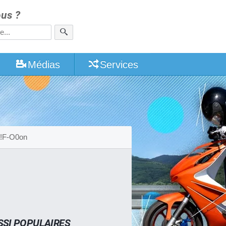
us ?
Médias
Services
i!F-O0on
SSI POPULAIRES