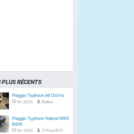
S PLUS RÉCENTS
Piaggio Typhoon All DaYss
En 2015
Batlax
Piaggio Typhoon Naked MKII
B&W
En 2015
Ti Paco972