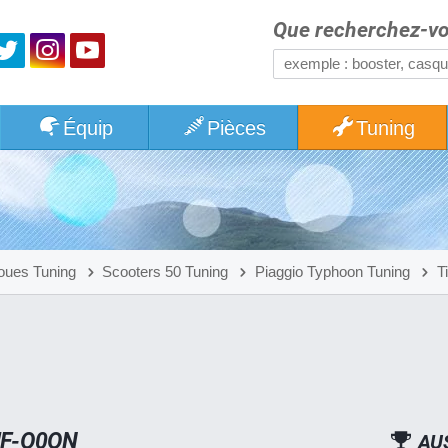
Que recherchez-vo
Équip
Pièces
Tuning
oues Tuning
Scooters 50 Tuning
Piaggio Typhoon Tuning
T
!F-O0ON
AU