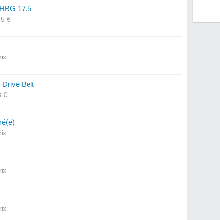
 PHBG 17,5
75 €
rix
 Drive Belt
8 €
ré(e)
rix
rix
rix