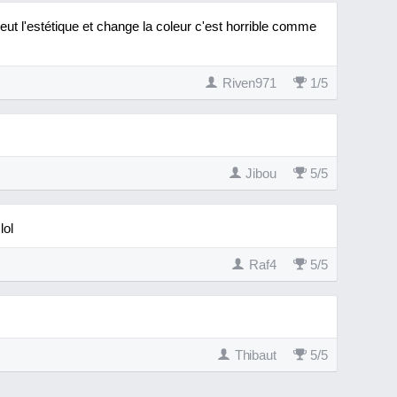
eut l'estétique et change la coleur c'est horrible comme
Riven971
1
/
5
Jibou
5
/
5
lol
Raf4
5
/
5
Thibaut
5
/
5