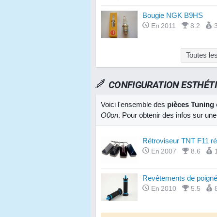
Bougie NGK B9HS
En 2011
8.2
Toutes le
CONFIGURATION ESTHÉT
Voici l'ensemble des
pièces Tuning
O0on
. Pour obtenir des infos sur un
Rétroviseur TNT F11 ré
En 2007
8.6
Revêtements de poign
En 2010
5.5