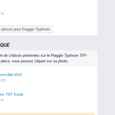
3 €
s pièces pour Piaggio Typhoon
IQUE
et de châssis présentes sur le
Piaggio Typhoon Ti!F-
e pièce, vous pouvez cliquer sur sa photo.
versible M10
10 €
ées TNT Konik
8 €