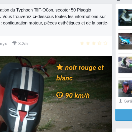
ntation du Typhoon Ti!F-O0on, scooter 50 Piaggio
 Vous trouverez ci-dessous toutes les informations sur
 configuration moteur, pièces esthétiques et de la partie-
myx
3.2/5
noir rouge et
blanc
90 km/h
Gati