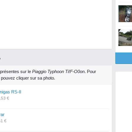
R
présentes sur le
Piaggio Typhoon Ti!F-O0on
. Pour
 pouvez cliquer sur sa photo.
nigas RS-II
153 €
var
61 €