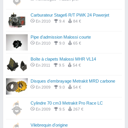
Carburateur Stage6 R/T PWK 24 Powerjet
En 2010
9.4
84 €
Pipe d'admission Malossi courte
En 2010
9.0
65 €
Boîte à clapets Malossi MHR VL14
En 2011
9.5
54 €
Disques d'embrayage Metrakit MRD carbone
En 2009
9.0
54 €
Cylindre 70 cm3 Metrakit Pro Race LC
En 2009
9.5
267 €
Vilebrequin d'origine