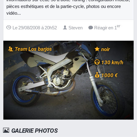
pièces esthétiques et de la partie-cycle, photos ou encore
vidéo...
er
Le 29/08/2008 à 20h52
Steven
Réagir en 1
Team Los barjos
noir
130 km/h
1000 €
GALERIE PHOTOS