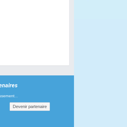
enaires
ssement...
Devenir partenaire