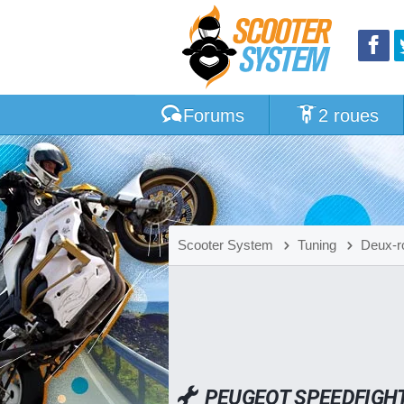
Forums
2 roues
Scooter System
Tuning
Deux-r
PEUGEOT SPEEDFIGHT