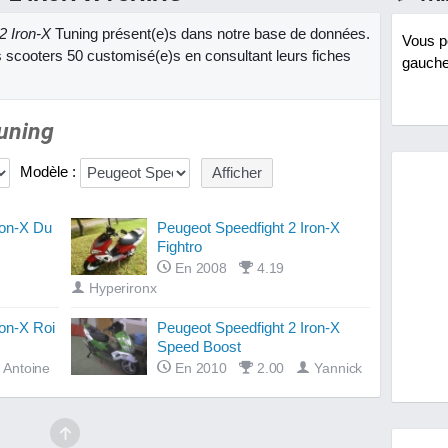
2 Iron-X
Tuning présent(e)s dans notre base de données.
Vous po
 scooters 50 customisé(e)s en consultant leurs fiches
gauche 
Tuning
Modèle :
ron-X Du
Peugeot Speedfight 2 Iron-X
Fightro
En 2008
4.19
Hyperironx
ron-X Roi
Peugeot Speedfight 2 Iron-X
Speed Boost
Antoine
En 2010
2.00
Yannick