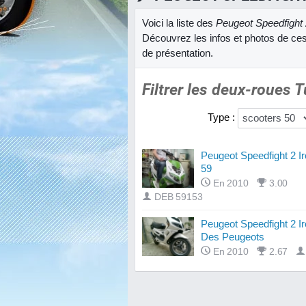
Voici la liste des
Peugeot Speedfight 
Découvrez les infos et photos de ces
de présentation.
Filtrer les deux-roues 
Type :
Peugeot Speedfight 2 I
59
En 2010
3.00
DEB 59153
Peugeot Speedfight 2 I
Des Peugeots
En 2010
2.67