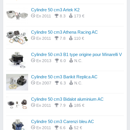
Cylindre 50 cm3 Artek K2
En 2011
8.3
173 €
Cylindre 50 cm3 Athena Racing AC
En 2011
7.8
110 €
Cylindre 50 cm3 B1 type origine pour Minarelli V
En 2013
6.0
N.C.
Cylindre 50 cm3 Barikit Replica AC
En 2007
6.3
N.C.
Cylindre 50 cm3 Bidalot aluminium AC
En 2011
7.9
185 €
Cylindre 50 cm3 Carenzi bleu AC
En 2011
6.6
52 €