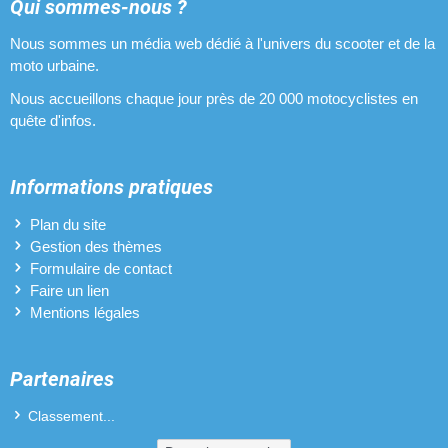
Pipes d'admission pour Sym Jet Sport X R
Qui sommes-nous ?
Nous sommes un média web dédié à l'univers du scooter et de la
Pneus pour Sym Jet Sport X R
moto urbaine.
Pots d'échappement pour Sym Jet Sport X R
Nous accueillons chaque jour près de 20 000 motocyclistes en
quête d'infos.
Revêtements de poignées pour Sym Jet Sport X R
Variateurs pour Sym Jet Sport X R
Informations pratiques
Vilebrequins pour Sym Jet Sport X R
Plan du site
Gestion des thèmes
Formulaire de contact
Faire un lien
Mentions légales
Partenaires
Classement...