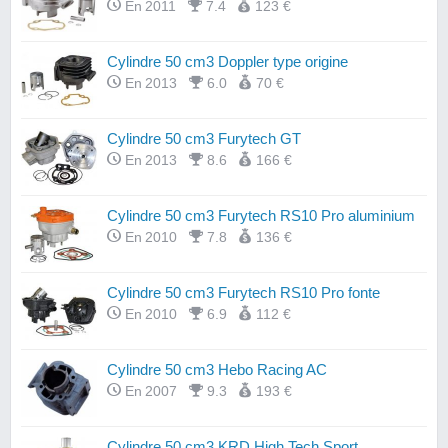
En 2011
7.4
123 €
Cylindre 50 cm3 Doppler type origine
En 2013
6.0
70 €
Cylindre 50 cm3 Furytech GT
En 2013
8.6
166 €
Cylindre 50 cm3 Furytech RS10 Pro aluminium
En 2010
7.8
136 €
Cylindre 50 cm3 Furytech RS10 Pro fonte
En 2010
6.9
112 €
Cylindre 50 cm3 Hebo Racing AC
En 2007
9.3
193 €
Cylindre 50 cm3 KRD High Tech Sport