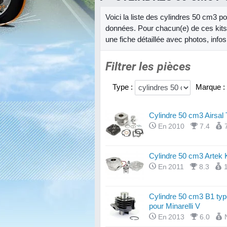
Voici la liste des cylindres 50 cm3 p
données. Pour chacun(e) de ces kits
une fiche détaillée avec photos, info
Filtrer les pièces
Type :
Marque :
Cylindre 50 cm3 Airsal
En 2010
7.4
Cylindre 50 cm3 Artek 
En 2011
8.3
Cylindre 50 cm3 B1 typ
pour Minarelli V
En 2013
6.0