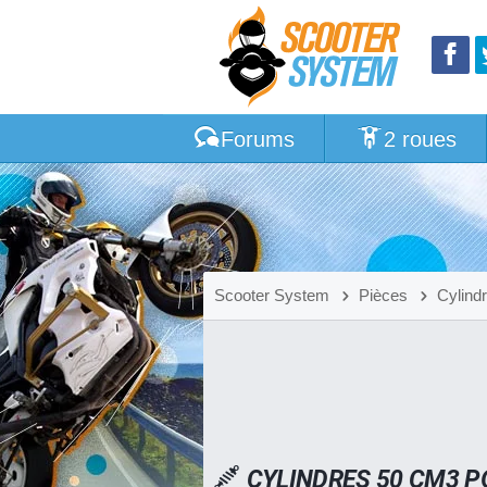
Forums
2 roues
Scooter System
Pièces
Cylind
CYLINDRES 50 CM3 P