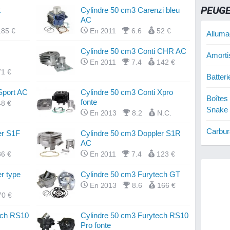
PEUGE
t
Cylindre 50 cm3 Carenzi bleu
AC
185 €
En 2011
6.6
52 €
Alluma
Cylindre 50 cm3 Conti CHR AC
Amorti
En 2011
7.4
142 €
71 €
Batter
Sport AC
Cylindre 50 cm3 Conti Xpro
Boîtes
fonte
48 €
Snake
En 2013
8.2
N.C.
Carbur
er S1F
Cylindre 50 cm3 Doppler S1R
AC
Cloche
86 €
En 2011
7.4
123 €
Snake
r type
Cylindre 50 cm3 Furytech GT
Courro
En 2013
8.6
166 €
70 €
Snake
ech RS10
Cylindre 50 cm3 Furytech RS10
Cylind
Pro fonte
Snake