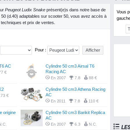
our
Peugeot Ludix Snake
présent(e)s dans notre base de
Vous po
 50 (d.40) adaptables sur scooter 50, vous avez accès à
gauche 
s techniques et prix de ventes.
Pour :
 T6 AC
Cylindre 50 cm3 Airsal T6
Racing AC
77 €
En 2007
7.8
88 €
K2
Cylindre 50 cm3 Athena Racing
AC
173 €
En 2011
7.8
110 €
e origine
Cylindre 50 cm3 Barikit Replica
AC
N.C.
En 2007
6.3
N.C.
LE