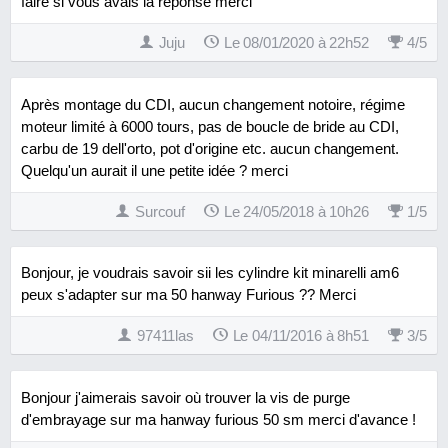
faire si vous avais la réponse merci
Juju
Le 08/01/2020 à 22h52
4
/
5
Après montage du CDI, aucun changement notoire, régime
moteur limité à 6000 tours, pas de boucle de bride au CDI,
carbu de 19 dell'orto, pot d'origine etc. aucun changement.
Quelqu'un aurait il une petite idée ? merci
Surcouf
Le 24/05/2018 à 10h26
1
/
5
Bonjour, je voudrais savoir sii les cylindre kit minarelli am6
peux s'adapter sur ma 50 hanway Furious ?? Merci
97411las
Le 04/11/2016 à 8h51
3
/
5
Bonjour j'aimerais savoir où trouver la vis de purge
d'embrayage sur ma hanway furious 50 sm merci d'avance !