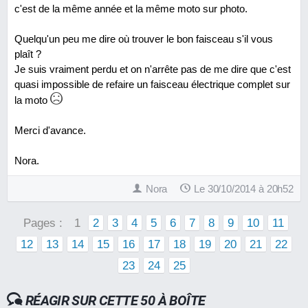
c'est de la même année et la même moto sur photo.
Quelqu'un peu me dire où trouver le bon faisceau s'il vous
plaît ?
Je suis vraiment perdu et on n'arrête pas de me dire que c'est
quasi impossible de refaire un faisceau électrique complet sur
la moto
Merci d'avance.
Nora.
Nora
Le 30/10/2014 à 20h52
Pages :
1
2
3
4
5
6
7
8
9
10
11
12
13
14
15
16
17
18
19
20
21
22
23
24
25
RÉAGIR SUR CETTE 50 À BOÎTE