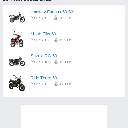
Hanway Furious 50 SX
En 2011
1899 €
Mash Fifty 50
En 2016
1949 €
Suzuki RG 50
En 2009
1990 €
Ride Thorn 50
En 2015
1799 €