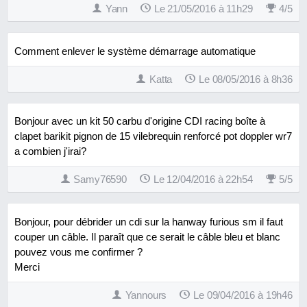
Yann
Le 21/05/2016 à 11h29
4
/
5
Comment enlever le système démarrage automatique
Katta
Le 08/05/2016 à 8h36
Bonjour avec un kit 50 carbu d'origine CDI racing boîte à
clapet barikit pignon de 15 vilebrequin renforcé pot doppler wr7
a combien j'irai?
Samy76590
Le 12/04/2016 à 22h54
5
/
5
Bonjour, pour débrider un cdi sur la hanway furious sm il faut
couper un câble. Il paraît que ce serait le câble bleu et blanc
pouvez vous me confirmer ?
Merci
Yannours
Le 09/04/2016 à 19h46