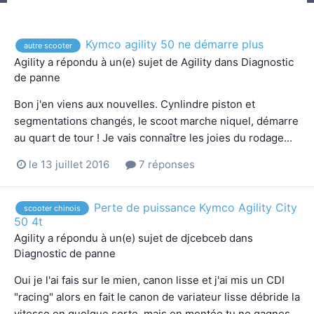
Kymco agility 50 ne démarre plus
autre scooter
Agility
a répondu à un(e) sujet de
Agility
dans
Diagnostic
de panne
Bon j'en viens aux nouvelles. Cynlindre piston et
segmentations changés, le scoot marche niquel, démarre
au quart de tour ! Je vais connaître les joies du rodage...
le 13 juillet 2016
7 réponses
Perte de puissance Kymco Agility City
scooter chinois
50 4t
Agility
a répondu à un(e) sujet de
djcebceb
dans
Diagnostic de panne
Oui je l'ai fais sur le mien, canon lisse et j'ai mis un CDI
"racing" alors en fait le canon de variateur lisse débride la
vitesse en quelque sorte, mais en montée tu ne gagnes...