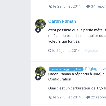
le 22 juillet 2014
34 répo
Carøn Røman
c'est possible que la partie métali
en face du trou dans le tablier du 
voleurs qui font sa.
le 22 juillet 2014
Signaler
Réglages va
scooter piaggio - gilera
Carøn Røman
a répondu à un(e) q
Configuration
Ouai c'est un carburateur de 17,5 b
le 22 juillet 2014
22 répon