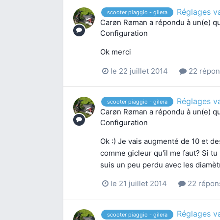
Réglages va
scooter piaggio - gilera
Carøn Røman
a répondu à un(e) q
Configuration
Ok merci
le 22 juillet 2014
22 répon
Réglages va
scooter piaggio - gilera
Carøn Røman
a répondu à un(e) q
Configuration
Ok :) Je vais augmenté de 10 et de
comme gicleur qu'il me faut? Si tu
suis un peu perdu avec les diamètr
le 21 juillet 2014
22 répon
Réglages va
scooter piaggio - gilera