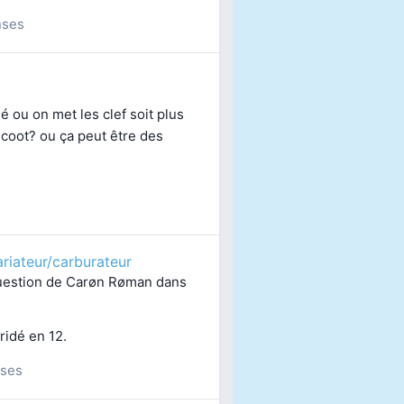
nses
sé ou on met les clef soit plus
scoot? ou ça peut être des
riateur/carburateur
uestion de
Carøn Røman
dans
ridé en 12.
ses