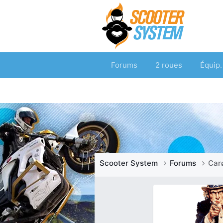
Forums
2 roues
Équip.
Scooter System
Forums
Car