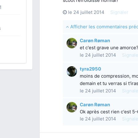
scoot refroidisse normal?
1
le 24 juillet 2014
Signaler
Afficher les commentaires pr
6
Carøn Røman
et c'est grave une amorce
le 24 juillet 2014
Signale
tyra2950
moins de compression, moi
demain et tu verras si t'ira
le 24 juillet 2014
Signale
Carøn Røman
Ok après cest rien c'est 5
le 24 juillet 2014
Signale