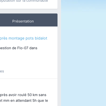
éputation sur la communauté
Présentation
près montage pots bidalot
uestion de
Flo-07
dans
ses
après avoir roulé 50 km sans
 et mm en attendant 5h que le