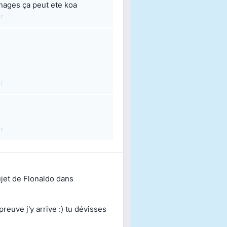
énages ça peut ete koa
r
r
r
ujet de
Flonaldo
dans
reuve j'y arrive :) tu dévisses