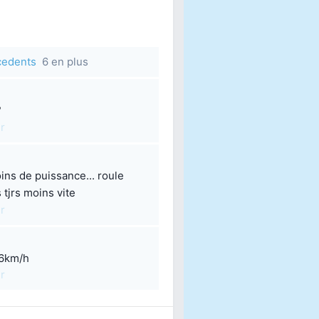
écedents
6 en plus
?
r
ns de puissance... roule
s tjrs moins vite
r
-6km/h
r