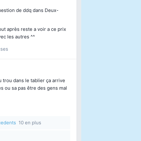
uestion de
ddq
dans
Deux-
ut après reste a voir a ce prix
vec les autres ^^
nses
trou dans le tablier ça arrive
s ou sa pas être des gens mal
écedents
10 en plus