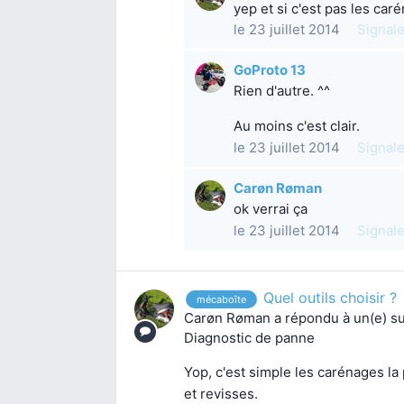
yep et si c'est pas les car
le 23 juillet 2014
Signale
GoProto 13
Rien d'autre. ^^
Au moins c'est clair.
le 23 juillet 2014
Signale
Carøn Røman
ok verrai ça
le 23 juillet 2014
Signale
Quel outils choisir ?
mécaboîte
Carøn Røman
a répondu à un(e) s
Diagnostic de panne
Yop, c'est simple les carénages la p
et revisses.