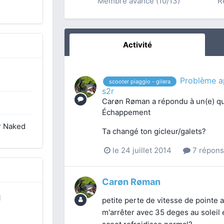
Membre avancé (10/13)
R
Activité
Problème a
scooter piaggio - gilera
s2r
Carøn Røman
a répondu à un(e) q
Échappement
r Naked
Ta changé ton gicleur/galets?
le 24 juillet 2014
7 répon
Carøn Røman
l
petite perte de vitesse de pointe 
m'arrêter avec 35 deges au soleil