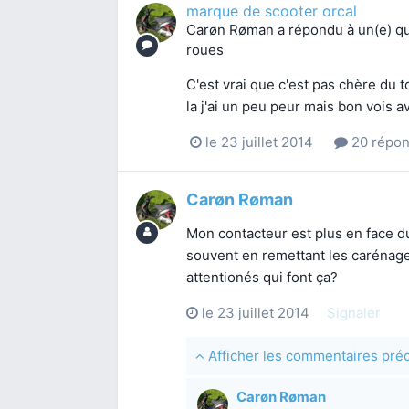
marque de scooter orcal
Carøn Røman
a répondu à un(e) q
roues
C'est vrai que c'est pas chère du to
la j'ai un peu peur mais bon vois a
le 23 juillet 2014
20 répo
Carøn Røman
Mon contacteur est plus en face du 
souvent en remettant les carénage
attentionés qui font ça?
le 23 juillet 2014
Signaler
Afficher les commentaires pr
Carøn Røman