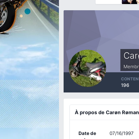
Car
Membr
CONTEN
196
À propos de Carøn Røman
Date de
07/16/1997