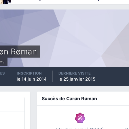
øn Røman
es
US
INSCRIPTION
DERNIÈRE VISITE
le 14 juin 2014
le 25 janvier 2015
Succès de Carøn Røman