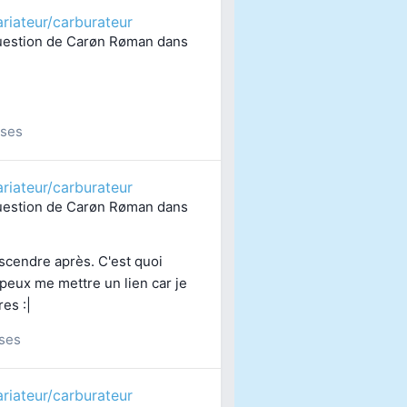
riateur/carburateur
uestion de
Carøn Røman
dans
ses
riateur/carburateur
uestion de
Carøn Røman
dans
scendre après. C'est quoi
 peux me mettre un lien car je
es :|
ses
riateur/carburateur