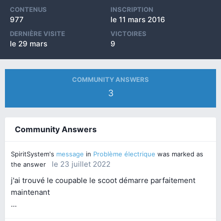
CONTENUS
INSCRIPTION
977
le 11 mars 2016
DERNIÈRE VISITE
VICTOIRES
le 29 mars
9
COMMUNITY ANSWERS
3
Community Answers
SpiritSystem's
message
in
Problème électrique
was marked as
le 23 juillet 2022
the answer
j'ai trouvé le coupable le scoot démarre parfaitement
maintenant
...