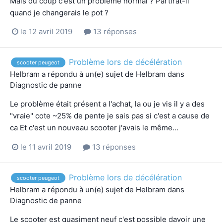
Mais du coup c'est un problème normal ? Partirat-il
quand je changerais le pot ?
le 12 avril 2019
13 réponses
Problème lors de décélération
scooter peugeot
Helbram
a répondu à un(e) sujet de
Helbram
dans
Diagnostic de panne
Le problème était présent a l'achat, la ou je vis il y a des
"vraie" cote ~25% de pente je sais pas si c'est a cause de
ca Et c'est un nouveau scooter j'avais le même...
le 11 avril 2019
13 réponses
Problème lors de décélération
scooter peugeot
Helbram
a répondu à un(e) sujet de
Helbram
dans
Diagnostic de panne
Le scooter est quasiment neuf c'est possible davoir une