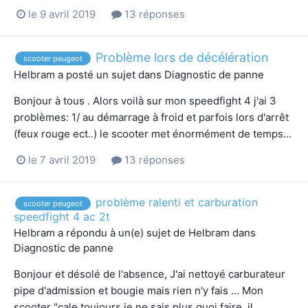
le 9 avril 2019
13 réponses
Problème lors de décélération
scooter peugeot
Helbram
a posté un sujet dans
Diagnostic de panne
Bonjour à tous . Alors voilà sur mon speedfight 4 j'ai 3
problèmes: 1/ au démarrage à froid et parfois lors d'arrêt
(feux rouge ect..) le scooter met énormément de temps...
le 7 avril 2019
13 réponses
problème ralenti et carburation
scooter peugeot
speedfight 4 ac 2t
Helbram
a répondu à un(e) sujet de
Helbram
dans
Diagnostic de panne
Bonjour et désolé de l'absence, J'ai nettoyé carburateur
pipe d'admission et bougie mais rien n'y fais ... Mon
scooter "cale toujours je ne sais plus quoi faire, il...