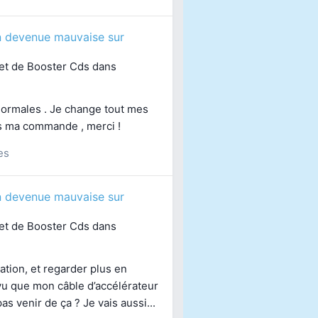
n devenue mauvaise sur
jet de
Booster Cds
dans
normales . Je change tout mes
is ma commande , merci !
es
n devenue mauvaise sur
jet de
Booster Cds
dans
ation, et regarder plus en
 vu que mon câble d’accélérateur
as venir de ça ? Je vais aussi...