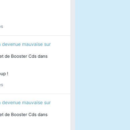
es
n devenue mauvaise sur
jet de
Booster Cds
dans
up !
es
n devenue mauvaise sur
jet de
Booster Cds
dans