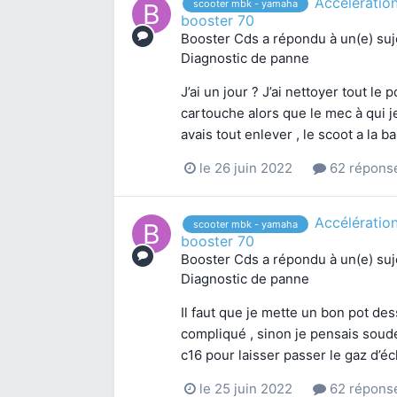
Accélératio
scooter mbk - yamaha
booster 70
Booster Cds
a répondu à un(e) su
Diagnostic de panne
J’ai un jour ? J’ai nettoyer tout le 
cartouche alors que le mec à qui je 
avais tout enlever , le scoot a la ba
le 26 juin 2022
62 répons
Accélératio
scooter mbk - yamaha
booster 70
Booster Cds
a répondu à un(e) su
Diagnostic de panne
Il faut que je mette un bon pot des
compliqué , sinon je pensais soud
c16 pour laisser passer le gaz d’
le 25 juin 2022
62 répons