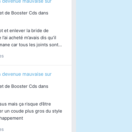
n devenue mauvaise sur
jet de
Booster Cds
dans
pot et enlever la bride de
l’ai acheté m’avais dis qu’il
nane car tous les joints sont...
es
n devenue mauvaise sur
jet de
Booster Cds
dans
sus mais ça risque d’être
er un coude plus gros du style
échappement
es