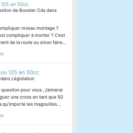
 125 en 50cc
estion de
Booster Cds
dans
 compliquer niveau montage ?
st compliquer à monter ? C’est
nt de la route ou sinon faire...
es
ou 125 en 50cc
 dans
Législation
e question pour vous , j’aimerai
loguer une cross en tant que 50
a qu’importe les magouilles...
es