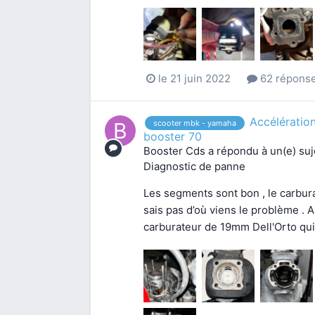
le 21 juin 2022
62 répons
Accélératio
scooter mbk - yamaha
booster 70
Booster Cds
a répondu à un(e) su
Diagnostic de panne
Les segments sont bon , le carbura
sais pas d’où viens le problème . Ai
carburateur de 19mm Dell'Orto qui 