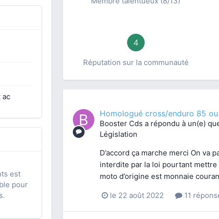
Membre talentueux (8/13)
4
Réputation sur la communauté
t ac
Homologué cross/enduro 85 ou
Booster Cds
a répondu à un(e) qu
Législation
D’accord ça marche merci On va pas
interdite par la loi pourtant mettr
nts est
moto d’origine est monnaie courant
ible pour
s.
le 22 août 2022
11 répons