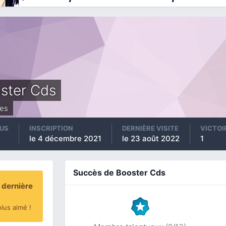
ster Cds
es
US
INSCRIPTION
DERNIÈRE VISITE
VICTOI
le 4 décembre 2021
le 23 août 2022
1
Succès de Booster Cds
 dernière
lus aimé !