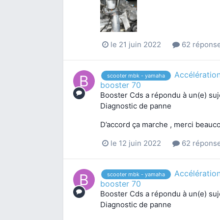
le 21 juin 2022
62 répons
Accélératio
scooter mbk - yamaha
booster 70
Booster Cds
a répondu à un(e) su
Diagnostic de panne
D’accord ça marche , merci beauco
le 12 juin 2022
62 répons
Accélératio
scooter mbk - yamaha
booster 70
Booster Cds
a répondu à un(e) su
Diagnostic de panne