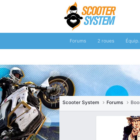
Forums
2 roues
Équip.
Scooter System
Forums
Boo