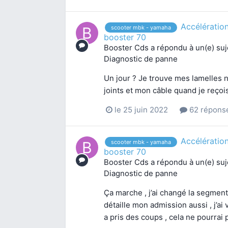
Accélératio
scooter mbk - yamaha
booster 70
Booster Cds
a répondu à un(e) su
Diagnostic de panne
Un jour ? Je trouve mes lamelles 
joints et mon câble quand je reço
le 25 juin 2022
62 répons
Accélératio
scooter mbk - yamaha
booster 70
Booster Cds
a répondu à un(e) su
Diagnostic de panne
Ça marche , j’ai changé la segment
détaille mon admission aussi , j’ai
a pris des coups , cela ne pourrai p