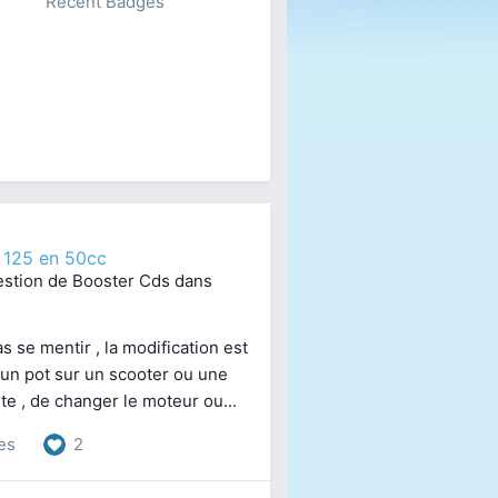
Recent Badges
 125 en 50cc
estion de
Booster Cds
dans
 se mentir , la modification est
e un pot sur un scooter ou une
e , de changer le moteur ou...
es
2