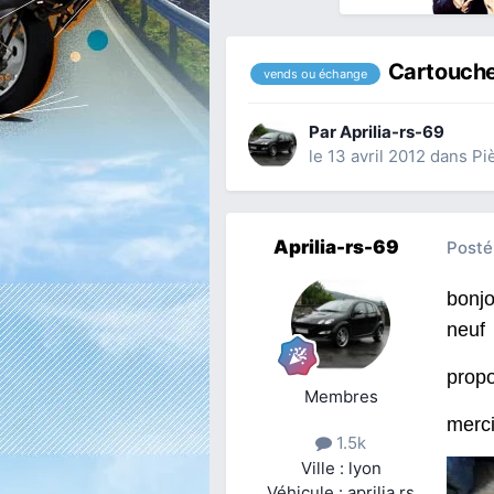
Cartouche
vends ou échange
Par
Aprilia-rs-69
le 13 avril 2012
dans
Pi
Aprilia-rs-69
Posté
bonjo
neuf
prop
Membres
merci
1.5k
Ville : lyon
Véhicule : aprilia rs