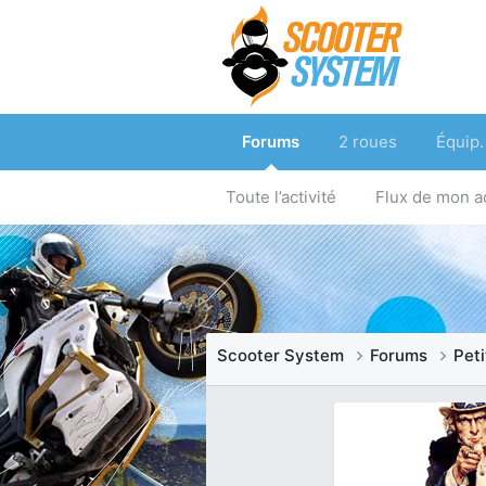
Forums
2 roues
Équip.
Toute l’activité
Flux de mon ac
Scooter System
Forums
Pet