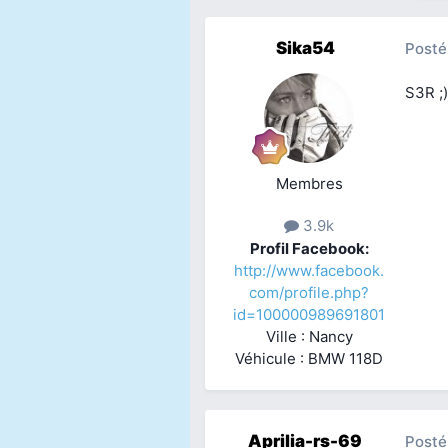
Sika54
Posté
S3R ;)
Membres
3.9k
Profil Facebook:
http://www.facebook.
com/profile.php?
id=100000989691801
Ville : Nancy
Véhicule : BMW 118D
Aprilia-rs-69
Posté