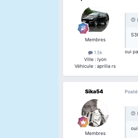
S3R
Membres
oui p
1.5k
Ville : lyon
Véhicule : aprilia rs
Sika54
Posté
oui
Membres