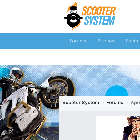
Forums
2 roues
Équip.
Scooter System
Forums
Apri