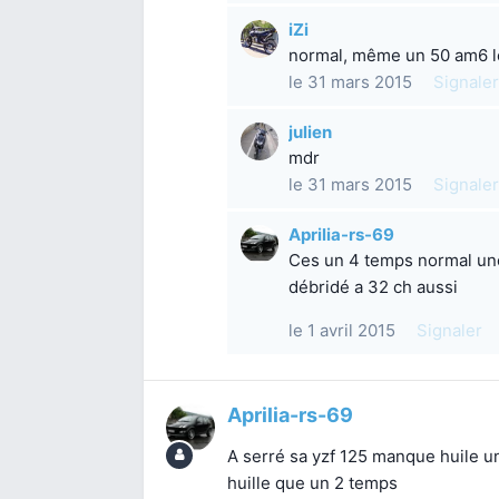
iZi
normal, même un 50 am6 
le 31 mars 2015
Signaler
julien
mdr
le 31 mars 2015
Signaler
Aprilia-rs-69
Ces un 4 temps normal une
débridé a 32 ch aussi
le 1 avril 2015
Signaler
Aprilia-rs-69
A serré sa yzf 125 manque huile u
huille que un 2 temps