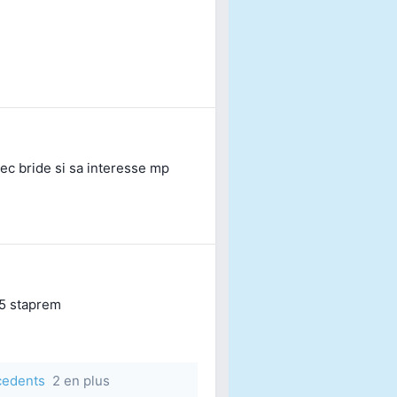
ec bride si sa interesse mp
25 staprem
écedents
2 en plus