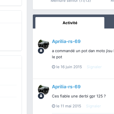
Membre sénior (11/13)
R
Activité
Aprilia-rs-69
a commandé un pot dan moto jisu b
le pot
le 16 juin 2015
Signaler
Aprilia-rs-69
Ces fiable une derbi gpr 125 ?
le 11 mai 2015
Signaler