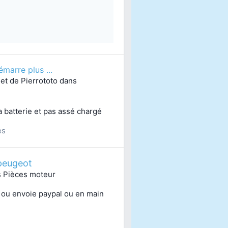
émarre plus ...
jet de
Pierrototo
dans
la batterie et pas assé chargé
es
peugeot
s
Pièces moteur
n ou envoie paypal ou en main