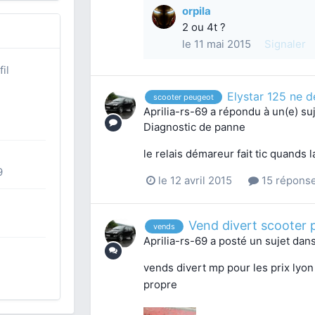
orpila
2 ou 4t ?
le 11 mai 2015
Signaler
il
Elystar 125 ne d
scooter peugeot
Aprilia-rs-69
a répondu à un(e) su
Diagnostic de panne
le relais démareur fait tic quands 
9
le 12 avril 2015
15 répons
Vend divert scooter 
vends
Aprilia-rs-69
a posté un sujet dan
vends divert mp pour les prix lyo
propre