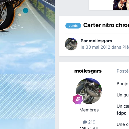
Carter nitro chr
vends
Par
moilesgars
le 30 mai 2012
dans
Piè
moilesgars
Posté
Bonjou
Un gu
Un car
Membres
fdpc
219
Une co
Ville : 44