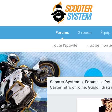
Forums
2 roues
Équip.
Toute l’activité
Flux de mon ac
Scooter System
Forums
Pet
Carter nitro chromé, Guidon drag 