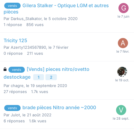
Gilera Stalker - Optique LGM et autres
vends
pièces
Par
Darkus_Stalkator
,
le 5 octobre 2020
1
réponse
856
vues
Tricity 125
Par
Azerty1234567890
,
le 7 février
0
réponse
211
vues
[Vends] pieces nitro/ovetto
vends
destockage
1
2
Par
chagre
,
le 19 septembre 2020
27
réponses
1.7k
vues
brade pièces Nitro année ~2000
vends
Par
Julot
,
le 21 août 2022
6
réponses
1.6k
vues