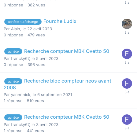
0
réponse
382
vues
Fourche Ludix
achète ou échange
Par
Alain
,
le 22 avril 2023
0
réponse
479
vues
Recherche compteur MBK Ovetto 50
achète
Par
francky67
,
le 5 avril 2023
0
réponse
396
vues
Recherche bloc compteur neos avant
achète
2008
Par
yannnnick
,
le 6 septembre 2021
1
réponse
510
vues
Recherche compteur MBK Ovetto 50
achète
Par
francky67
,
le 3 avril 2023
1
réponse
441
vues