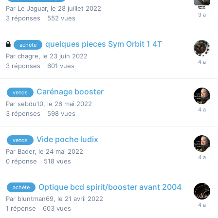
Par
Le Jaguar
,
le 28 juillet 2022
3
réponses
552
vues
quelques pieces Sym Orbit 1 4T
achète
Par
chagre
,
le 23 juin 2022
3
réponses
601
vues
Carénage booster
vends
Par
sebdu10
,
le 26 mai 2022
3
réponses
598
vues
Vide poche ludix
vends
Par
Bader
,
le 24 mai 2022
0
réponse
518
vues
Optique bcd spirit/booster avant 2004
achète
Par
bluntman69
,
le 21 avril 2022
1
réponse
603
vues