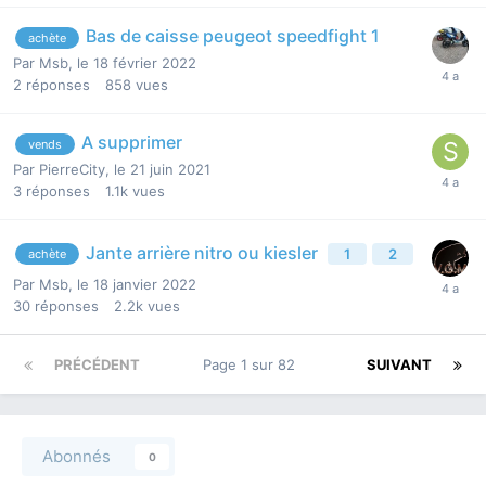
Bas de caisse peugeot speedfight 1
achète
Par
Msb
,
le 18 février 2022
2
réponses
858
vues
A supprimer
vends
Par
PierreCity
,
le 21 juin 2021
3
réponses
1.1k
vues
Jante arrière nitro ou kiesler
1
2
achète
Par
Msb
,
le 18 janvier 2022
30
réponses
2.2k
vues
PRÉCÉDENT
Page 1 sur 82
SUIVANT
Abonnés
0