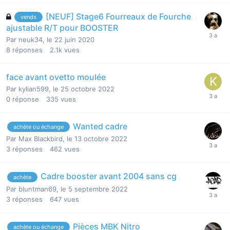
[NEUF] Stage6 Fourreaux de Fourche
vends
ajustable R/T pour BOOSTER
Par
neuk34
,
le 22 juin 2020
8
réponses
2.1k
vues
face avant ovetto moulée
Par
kylian599
,
le 25 octobre 2022
0
réponse
335
vues
Wanted cadre
achète ou échange
Par
Max Blackbird
,
le 13 octobre 2022
3
réponses
462
vues
Cadre booster avant 2004 sans cg
achète
Par
bluntman69
,
le 5 septembre 2022
3
réponses
647
vues
Pièces MBK Nitro
achète ou échange