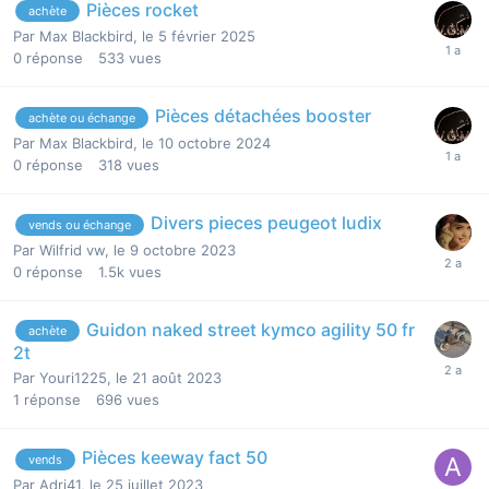
Pièces rocket
achète
Par
Max Blackbird
,
le 5 février 2025
0
réponse
533
vues
Pièces détachées booster
achète ou échange
Par
Max Blackbird
,
le 10 octobre 2024
0
réponse
318
vues
Divers pieces peugeot ludix
vends ou échange
Par
Wilfrid vw
,
le 9 octobre 2023
0
réponse
1.5k
vues
Guidon naked street kymco agility 50 fr
achète
2t
Par
Youri1225
,
le 21 août 2023
1
réponse
696
vues
Pièces keeway fact 50
vends
Par
Adri41
,
le 25 juillet 2023