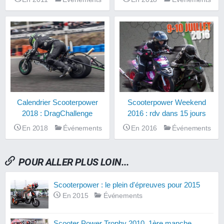
Calendrier Scooterpower
Scooterpower Weekend
2018 : DragChallenge
2016 : rdv dans 15 jours
En 2018
Événements
En 2016
Événements
POUR ALLER PLUS LOIN...
Scooterpower : le plein d'épreuves pour 2015
En 2015
Événements
Scooter Power Trophy 2010, 1ère manche