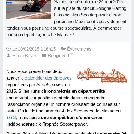
Salbris se déroulera le 24 mai 2015
sur la piste du circuit Sologne Karting.
L'association Scooterpower et son
partenaire Maxiscoot vous y donnent
rendez-vous pour une course spectaculaire. À commencer
par son départ façon « Le Mans » !
Le 10/02/2015 à 16h15
Événements
er
Eroan Boyer
Réagir en 1
Nous vous présentions début
janvier
le calendrier des épreuves
organisées par
Scooterpower
en
2015. Si
les runs chronométrés en départ arrêté
conservent leur position centrale dans son agenda,
l'association organise un nombre croissant de courses sur
piste. On lui doit notamment 4 des 9 courses de vitesse du
TGO
, mais aussi
une compétition d'endurance
indépendante
: le Trophée Scooterpower.
Pour sa 7ème édition, l'événement se tiendra
le dimanche 24