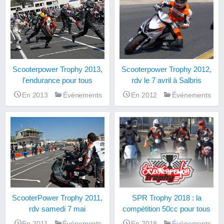
Scooterpower Trophy 2013,
Scooterpower Trophy 2012,
l'endurance pour tous
rdv le 7 avril à Salbris
En 2013
Événements
En 2012
Événements
ScooterPower Trophy 2011,
SPR Trophy 2018 : la
rdv samedi 7 mai
compétition 50cc pour tous
En 2011
Événements
En 2018
Événements