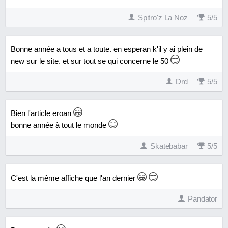
Spitro'z La Noz
5
/
5
Bonne année a tous et a toute. en esperan k'il y ai plein de
new sur le site. et sur tout se qui concerne le 50
Drd
5
/
5
Bien l'article eroan
bonne année à tout le monde
Skatebabar
5
/
5
C'est la même affiche que l'an dernier
Pandator