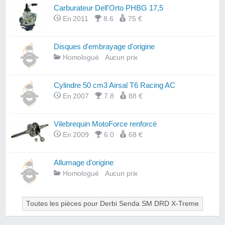
Carburateur Dell'Orto PHBG 17,5
En 2011
8.6
75 €
Disques d'embrayage d'origine
Homologué
Aucun prix
Cylindre 50 cm3 Airsal T6 Racing AC
En 2007
7.8
88 €
Vilebrequin MotoForce renforcé
En 2009
6.0
68 €
Allumage d'origine
Homologué
Aucun prix
Toutes les pièces pour Derbi Senda SM DRD X-Treme