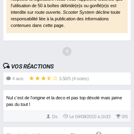
l'utilisation de 50 à boîtes débridé(e)s ou gonflé(e)s est
interdite sur route ouverte.
Scooter System
décline toute
responsabilité liée à la publication des informations
contenues dans cette page.
VOS RÉACTIONS
4
avis
3.50
/
5
(
4
notes)
Nul c'est de l'origine et la deco et pas top désolé mais jaime
pas du tout !
Ds
Le 04/08/2010 à 1h33
0
/
5