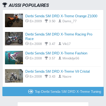
AUSSI POPULAIRES
Derbi Senda SM DRD X-Treme Orange Z1000
En 2009
3.50
Dams_77
Derbi Senda SM DRD X-Treme Racing Pro
Race
En 2008
3.47
Vik17
Derbi Senda SM DRD X-Treme Fashion
En 2008
3.57
Minididje56
Derbi Senda SM DRD X-Treme Vil Cristal
En 2008
3.43
Nacre
Top Derbi Senda SM DRD X-Treme Tuning