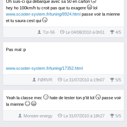
Oh suis-ci qui débarque avec sa 50 en carton
hey ho 100km/h tu croit pas que tu exagere
lol
www.scooter-system.fr/tuning/8924.html
passe voir la mienne
et tu saura cest qui
Tzr-56
Le 04/08/2010 à 0h51
4
/
5
Pas mal :p
www.scooter-system.fr/tuning/17352.html
FØRVR
Le 31/07/2010 à 19h07
5
/
5
Yeah la classe mec
hate de tester ton p'tit kit
passe voir
la mienne
Monster-energy
Le 31/07/2010 à 18h27
5
/
5