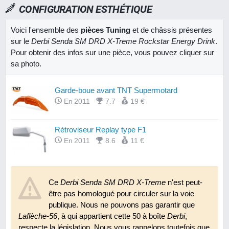
CONFIGURATION ESTHÉTIQUE
Voici l'ensemble des
pièces Tuning
et de châssis présentes
sur le
Derbi Senda SM DRD X-Treme Rockstar Energy Drink
.
Pour obtenir des infos sur une pièce, vous pouvez cliquer sur
sa photo.
Garde-boue avant TNT Supermotard
En 2011
7.7
19 €
Rétroviseur Replay type F1
En 2011
8.6
11 €
Ce
Derbi Senda SM DRD X-Treme
n'est peut-
être pas homologué pour circuler sur la voie
publique. Nous ne pouvons pas garantir que
Laflèche-56
, à qui appartient cette 50 à boîte
Derbi
,
respecte la législation. Nous vous rappelons toutefois que