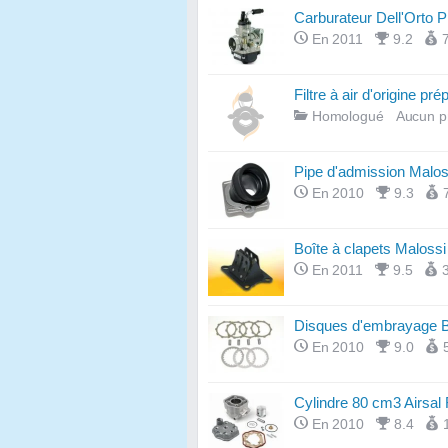
Carburateur Dell'Orto
En 2011
9.2
Filtre à air d'origine pré
Homologué
Aucun p
Pipe d'admission Malos
En 2010
9.3
Boîte à clapets Malos
En 2011
9.5
Disques d'embrayage B
En 2010
9.0
Cylindre 80 cm3 Airsal
En 2010
8.4