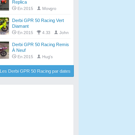
Replica
En 2015
Movgro
Derbi GPR 50 Racing Vert
Diamant
En 2015
4.33
John
Derbi GPR 50 Racing Remis
À Neuf
En 2015
Hug's
Les Derbi GPR 50 Racing par dates