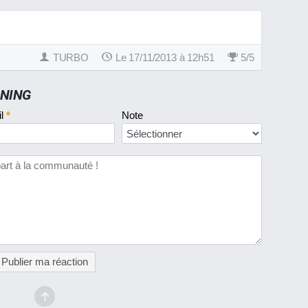
TURBO
Le 17/11/2013 à 12h51
5
/
5
UNING
il
*
Note
Publier ma réaction