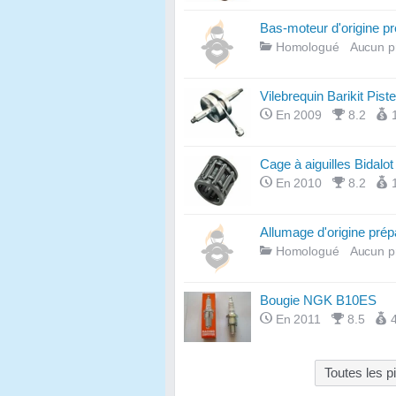
Bas-moteur d'origine pr
Homologué
Aucun p
Vilebrequin Barikit Piste
En 2009
8.2
Cage à aiguilles Bidalot
En 2010
8.2
Allumage d'origine prép
Homologué
Aucun p
Bougie NGK B10ES
En 2011
8.5
Toutes les 