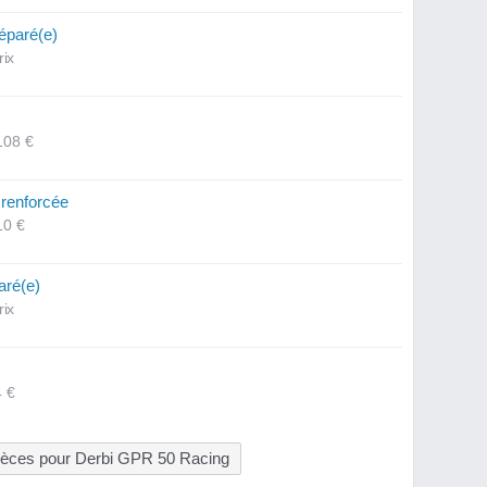
éparé(e)
rix
108 €
 renforcée
10 €
aré(e)
rix
4 €
pièces pour Derbi GPR 50 Racing