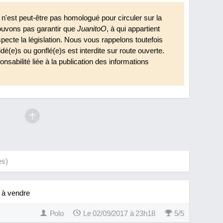
n'est peut-être pas homologué pour circuler sur la
ouvons pas garantir que
JuanitoO
, à qui appartient
specte la législation. Nous vous rappelons toutefois
ridé(e)s ou gonflé(e)s est interdite sur route ouverte.
nsabilité liée à la publication des informations
es)
s à vendre
Polo
Le 02/09/2017 à 23h18
5
/
5