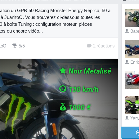
entation du GPR 50 Racing Monster Energy Replica, 50 à
 à JuanitoO. Vous trouverez ci-dessous toutes les
0 à boîte Tuning : configuration moteur, pièces
tos ou encore vidéo...
Bab
toO
5/5
Enri
Noir Metalisé
130 km/h
1000 €
Yan