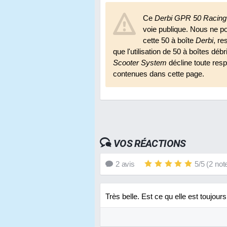
Ce
Derbi GPR 50 Racing
voie publique. Nous ne p
cette 50 à boîte
Derbi
, re
que l'utilisation de 50 à boîtes déb
Scooter System
décline toute respo
contenues dans cette page.
VOS RÉACTIONS
2
avis
5
/
5
(
2
not
Très belle. Est ce qu elle est toujour