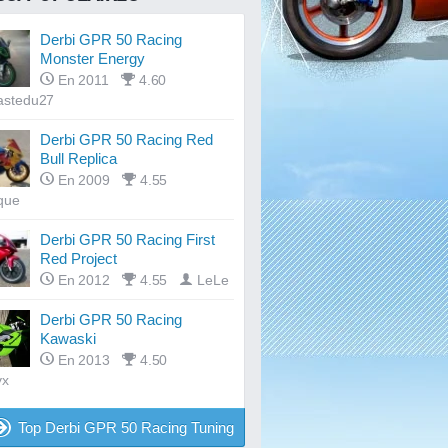
Derbi GPR 50 Racing
Monster Energy
En 2011
4.60
astedu27
Derbi GPR 50 Racing Red
Bull Replica
En 2009
4.55
que
Derbi GPR 50 Racing First
Red Project
En 2012
4.55
LeLe
Derbi GPR 50 Racing
Kawaski
En 2013
4.50
yx
Top Derbi GPR 50 Racing Tuning