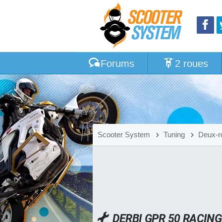
Forums
2 roues
Scooter System
Tuning
Deux-r
DERBI GPR 50 RACIN