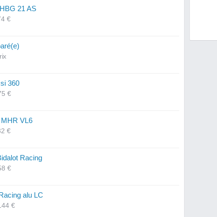
 PHBG 21 AS
74 €
paré(e)
rix
si 360
75 €
si MHR VL6
32 €
idalot Racing
58 €
 Racing alu LC
144 €