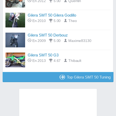
En 2012
5.00
Quentin
Gilera SMT 50 Gilera Godillo
En 2010
5.00
Theo
Gilera SMT 50 Derbouz
En 2009
5.00
Maxime83130
Gilera SMT 50 G3
En 2013
4.67
Thibault
Top Gilera SMT 50 Tuning