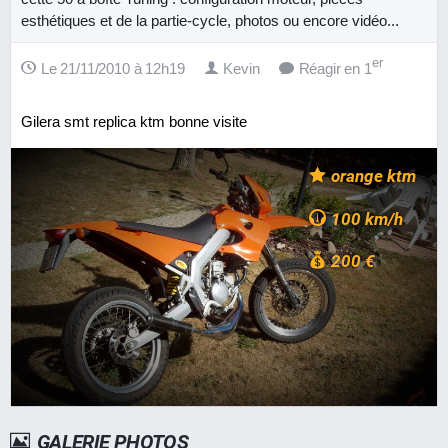
esthétiques et de la partie-cycle, photos ou encore vidéo...
er
Le 21/11/2010 à 12h19
Kevin
Réagir en 1
Gilera smt replica ktm bonne visite
orange ktm
100 km/h
200 €
GALERIE PHOTOS