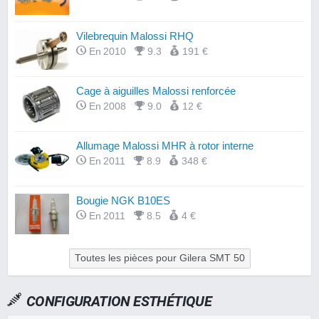
Vilebrequin Malossi RHQ
En 2010
9.3
191 €
Cage à aiguilles Malossi renforcée
En 2008
9.0
12 €
Allumage Malossi MHR à rotor interne
En 2011
8.9
348 €
Bougie NGK B10ES
En 2011
8.5
4 €
Toutes les pièces pour Gilera SMT 50
CONFIGURATION ESTHÉTIQUE