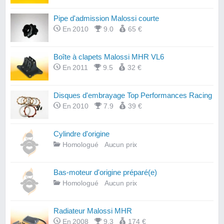
Pipe d'admission Malossi courte
En 2010
9.0
65 €
Boîte à clapets Malossi MHR VL6
En 2011
9.5
32 €
Disques d'embrayage Top Performances Racing
En 2010
7.9
39 €
Cylindre d'origine
Homologué
Aucun prix
Bas-moteur d'origine préparé(e)
Homologué
Aucun prix
Radiateur Malossi MHR
En 2008
9.3
174 €