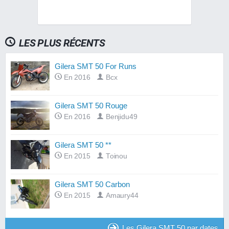
LES PLUS RÉCENTS
Gilera SMT 50 For Runs
En 2016
Bcx
Gilera SMT 50 Rouge
En 2016
Benjidu49
Gilera SMT 50 **
En 2015
Toinou
Gilera SMT 50 Carbon
En 2015
Amaury44
Les Gilera SMT 50 par dates