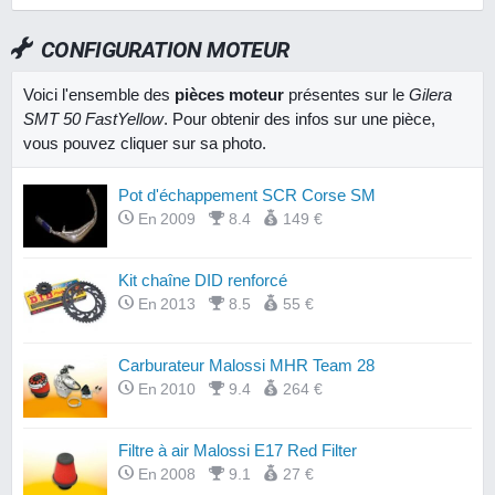
CONFIGURATION MOTEUR
Voici l'ensemble des
pièces moteur
présentes sur le
Gilera
SMT 50 FastYellow
. Pour obtenir des infos sur une pièce,
vous pouvez cliquer sur sa photo.
Pot d'échappement SCR Corse SM
En 2009
8.4
149 €
Kit chaîne DID renforcé
En 2013
8.5
55 €
Carburateur Malossi MHR Team 28
En 2010
9.4
264 €
Filtre à air Malossi E17 Red Filter
En 2008
9.1
27 €