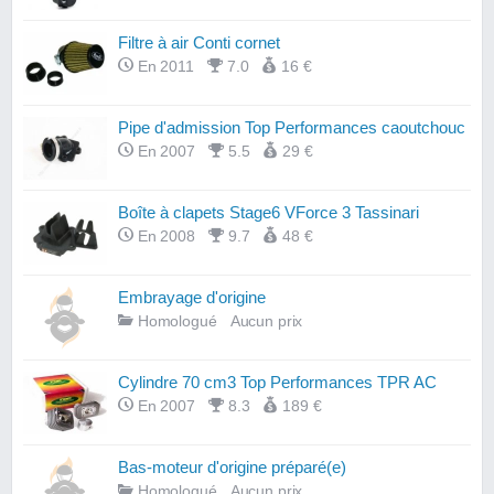
Filtre à air Conti cornet
En 2011
7.0
16 €
Pipe d'admission Top Performances caoutchouc
En 2007
5.5
29 €
Boîte à clapets Stage6 VForce 3 Tassinari
En 2008
9.7
48 €
Embrayage d'origine
Homologué
Aucun prix
Cylindre 70 cm3 Top Performances TPR AC
En 2007
8.3
189 €
Bas-moteur d'origine préparé(e)
Homologué
Aucun prix