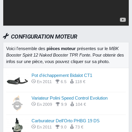
CONFIGURATION MOTEUR
Voici l'ensemble des
pièces moteur
présentes sur le
MBK
Booster Spirit 12 Naked Booster TPR Fonte
. Pour obtenir des
infos sur une pièce, vous pouvez cliquer sur sa photo.
Pot d'échappement Bidalot CT1
En 2011
6.5
118 €
Variateur Polini Speed Control Evolution
En 2009
9.9
104 €
Carburateur Dell'Orto PHBG 19 DS
En 2011
9.0
73 €