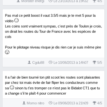
Monster energi
Le 23/10/2013 à 19h32
4
/
5
Pas mal ce petit boost il vaut 3.5/5 mais je te met 5 pour la
vidéo
Les coins sont vraiment sympas, c'est près de Toulon je crois,
on dirait les routes du Tour de France avec les espèces de
cols
Pour le pilotage niveau risque je dis rien car je suis même pire
Cgdu88
Le 10/06/2013 à 14h07
5
/
5
Il a l'air de bien tourné ton ptit scoot les routes sont plaisantes
par chez toi mais évite de fair fliper les conducteurs comme
sa
sinon tu t'es tromper ce n'est pas le Bidalot CT1 que tu
a change s'il te plaît 4 pour commencer
Momo nitro
Le 09/06/2013 à 21h09
4
/
5