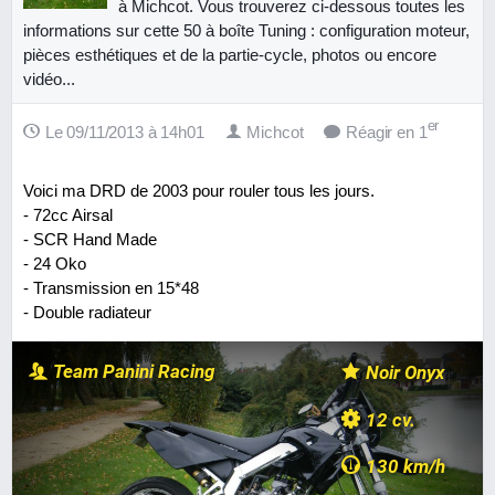
à Michcot. Vous trouverez ci-dessous toutes les
informations sur cette 50 à boîte Tuning : configuration moteur,
pièces esthétiques et de la partie-cycle, photos ou encore
vidéo...
er
Le 09/11/2013 à 14h01
Michcot
Réagir en 1
Voici ma DRD de 2003 pour rouler tous les jours.
- 72cc Airsal
- SCR Hand Made
- 24 Oko
- Transmission en 15*48
- Double radiateur
Team Panini Racing
Noir Onyx
12 cv.
130 km/h