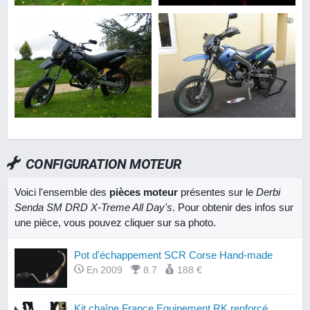
CONFIGURATION MOTEUR
Voici l'ensemble des
pièces moteur
présentes sur le
Derbi
Senda SM DRD X-Treme All Day's
. Pour obtenir des infos sur
une pièce, vous pouvez cliquer sur sa photo.
Pot d'échappement SCR Corse Hand-made
En 2009
8.7
188 €
Kit chaîne France Equipement RK renforcé