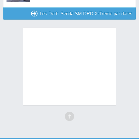
Les Derbi Senda SM DRD X-Treme par dates