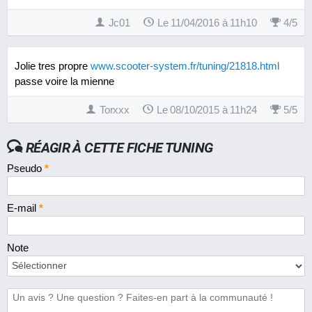
Jc01
Le 11/04/2016 à 11h10
4
/
5
Rétroviseur BCD Design F1 Pro Series
En 2010
9.0
27 €
Jolie tres propre
www.scooter-system.fr/tuning/21818.html
passe voire la mienne
Torxxx
Le 08/10/2015 à 11h24
5
/
5
RÉAGIR À CETTE FICHE TUNING
Pseudo
*
E-mail
*
Note