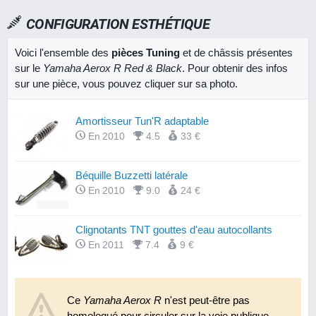
CONFIGURATION ESTHÉTIQUE
Voici l'ensemble des
pièces Tuning
et de châssis présentes
sur le
Yamaha Aerox R Red & Black
. Pour obtenir des infos
sur une pièce, vous pouvez cliquer sur sa photo.
Amortisseur Tun'R adaptable
En 2010
4.5
33 €
Béquille Buzzetti latérale
En 2010
9.0
24 €
Clignotants TNT gouttes d'eau autocollants
En 2011
7.4
9 €
Compteur de vitesse TNT multifonctions
Ce
Yamaha Aerox R
En 2011
8.6
n'est peut-être pas
83 €
homologué pour circuler sur la voie publique.