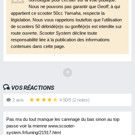
Nous ne pouvons pas garantir que
Geoff
, à qui
Feu arrière TNT Lexus pour MBK Nitro
appartient ce scooter 50cc
Yamaha
, respecte la
En 2011
8.5
25 €
législation. Nous vous rappelons toutefois que l'utilisation
de scooters 50 débridé(e)s ou gonflé(e)s est interdite sur
Guidon Conti cross
route ouverte.
Scooter System
décline toute
responsabilité liée à la publication des informations
En 2011
8.7
32 €
contenues dans cette page.
Jantes 13 pouces de MBK Nitro
En 2009
9.1
N.C.
Optique halogène Tun'R R8 pour MBK Nitro
En 2009
7.7
26 €
VOS RÉACTIONS
2
avis
4.50
/
5
(
2
notes)
Pneus Michelin Pilot Sport SC
En 2010
9.4
85 €
Pas ma du tout manque les carenage du bas sinon au top
Potence Conti réglable
passe voir la mienne www.scooter-
En 2009
8.8
N.C.
system.fr/tuning/21917.html