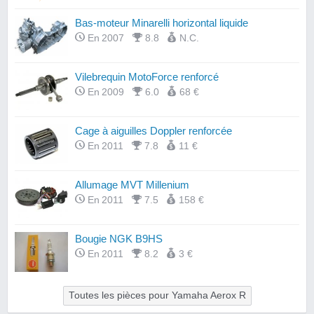
Bas-moteur Minarelli horizontal liquide
En 2007
8.8
N.C.
Vilebrequin MotoForce renforcé
En 2009
6.0
68 €
Cage à aiguilles Doppler renforcée
En 2011
7.8
11 €
Allumage MVT Millenium
En 2011
7.5
158 €
Bougie NGK B9HS
En 2011
8.2
3 €
Toutes les pièces pour Yamaha Aerox R