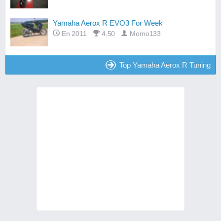
Yamaha Aerox R EVO3 For Week
En 2011
4.50
Momo133
Top Yamaha Aerox R Tuning