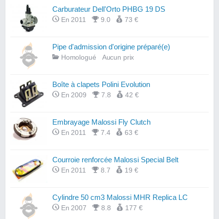
Carburateur Dell'Orto PHBG 19 DS
En 2011
9.0
73 €
Pipe d'admission d'origine préparé(e)
Homologué
Aucun prix
Boîte à clapets Polini Evolution
En 2009
7.8
42 €
Embrayage Malossi Fly Clutch
En 2011
7.4
63 €
Courroie renforcée Malossi Special Belt
En 2011
8.7
19 €
Cylindre 50 cm3 Malossi MHR Replica LC
En 2007
8.8
177 €