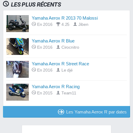
LES PLUS RÉCENTS
Yamaha Aerox R 2013 70 Malossi
En 2016
4.25
Jiben
Yamaha Aerox R Blue
En 2016
Cirocnitro
Yamaha Aerox R Street Race
En 2016
Le djé
Yamaha Aerox R Racing
En 2015
Team11
Les Yamaha Aerox R par dates