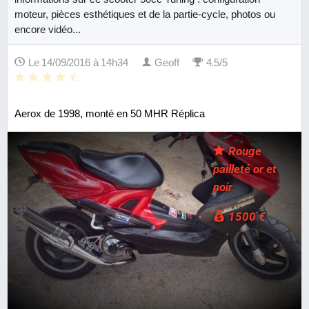
moteur, pièces esthétiques et de la partie-cycle, photos ou
encore vidéo...
Le 14/09/2016 à 14h34
Geoff
4.5/5
Aerox de 1998, monté en 50 MHR Réplica
Rouge
pailleté or et
noir
1500 €