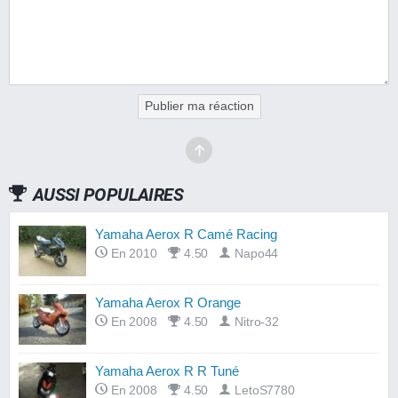
Publier ma réaction
AUSSI POPULAIRES
Yamaha Aerox R Camé Racing
En 2010
4.50
Napo44
Yamaha Aerox R Orange
En 2008
4.50
Nitro-32
Yamaha Aerox R R Tuné
En 2008
4.50
LetoS7780