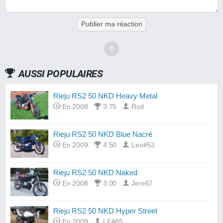
Publier ma réaction
AUSSI POPULAIRES
Rieju RS2 50 NKD Heavy Metal
En 2008
3.75
Rsd
Rieju RS2 50 NKD Blue Nacré
En 2009
4.50
Leo#53
Rieju RS2 50 NKD Naked
En 2008
3.00
Jere57
Rieju RS2 50 NKD Hyper Street
En 2009
LFA85