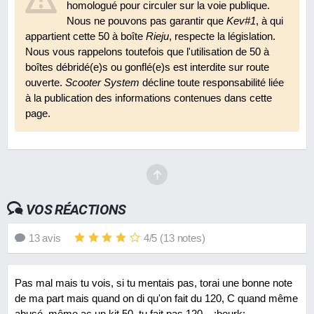
homologué pour circuler sur la voie publique.
Nous ne pouvons pas garantir que
Kev#1
, à qui
Néon TNT à leds
appartient cette 50 à boîte
Rieju
, respecte la législation.
En 2011
7.0
N.C.
Nous vous rappelons toutefois que l'utilisation de 50 à
boîtes débridé(e)s ou gonflé(e)s est interdite sur route
Plaque phare TNT Duke halogène
ouverte.
Scooter System
décline toute responsabilité liée
à la publication des informations contenues dans cette
En 2010
8.5
28 €
page.
Revêtements de poignées ProGrip Jet Ski
En 2007
9.5
N.C.
VOS RÉACTIONS
13
avis
4
/
5
(
13
notes)
Pas mal mais tu vois, si tu mentais pas, torai une bonne note
de ma part mais quand on di qu'on fait du 120, C quand même
abusé, même ac un kit 50, tu fait pas 120... :beurk: