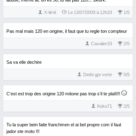
X-limit
Le 13/07/2009 à 12h33
1
/
5
Pas mal mais 120 en origine, il faut que tu regle ton compteur
Cavalier33
2
/
5
Sa va elle dechire
Derbi gpr verte
5
/
5
C'est est trop des origine 120 mitone pas trop s'il te plaît!!!
Koko71
2
/
5
Tu la super bein faite franchmen el ai bel propre com il faut
jador ste moto !!!