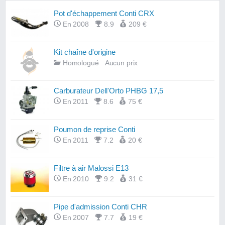
Pot d'échappement Conti CRX
En 2008
8.9
209 €
Kit chaîne d'origine
Homologué
Aucun prix
Carburateur Dell'Orto PHBG 17,5
En 2011
8.6
75 €
Poumon de reprise Conti
En 2011
7.2
20 €
Filtre à air Malossi E13
En 2010
9.2
31 €
Pipe d'admission Conti CHR
En 2007
7.7
19 €