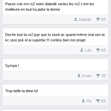
Passe voir mn rs2 noire diabolik serieu les rs2 c'est les
meilleure en tout ka jador la tienne
Diabolik
5
/
5
Dechir tout ta rs2 jspr que tu stunt ac quand même mai sen la
kc ossi psk el ai superbe !!! continu bien ton projet
Lulu
5
/
5
Sympa !
Eroan
3
/
5
Trop belle ta titine lol
Flo
5
/
5