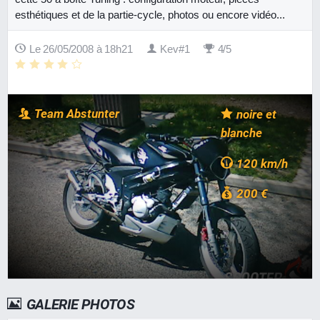
esthétiques et de la partie-cycle, photos ou encore vidéo...
Le 26/05/2008 à 18h21
Kev#1
4/5
Team Abstunter
noire et
blanche
120 km/h
200 €
GALERIE PHOTOS