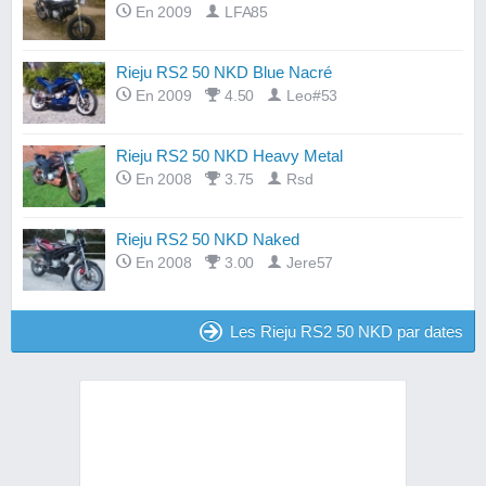
En 2009
LFA85
Rieju RS2 50 NKD Blue Nacré
En 2009
4.50
Leo#53
Rieju RS2 50 NKD Heavy Metal
En 2008
3.75
Rsd
Rieju RS2 50 NKD Naked
En 2008
3.00
Jere57
Les Rieju RS2 50 NKD par dates