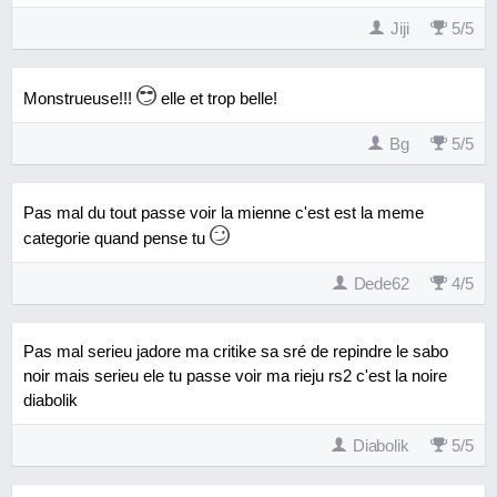
Jiji
5
/
5
Monstrueuse!!!
elle et trop belle!
Bg
5
/
5
Pas mal du tout passe voir la mienne c'est est la meme
categorie quand pense tu
Dede62
4
/
5
Pas mal serieu jadore ma critike sa sré de repindre le sabo
noir mais serieu ele tu passe voir ma rieju rs2 c'est la noire
diabolik
Diabolik
5
/
5