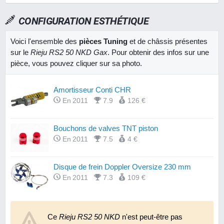
CONFIGURATION ESTHÉTIQUE
Voici l'ensemble des
pièces Tuning
et de châssis présentes
sur le
Rieju RS2 50 NKD Gax
. Pour obtenir des infos sur une
pièce, vous pouvez cliquer sur sa photo.
Amortisseur Conti CHR
En 2011
7.9
126 €
Bouchons de valves TNT piston
En 2011
7.5
4 €
Disque de frein Doppler Oversize 230 mm
En 2011
7.3
109 €
Jantes Haan Wheels Excel
Ce
Rieju RS2 50 NKD
En 2008
9.3
n'est peut-être pas
N.C.