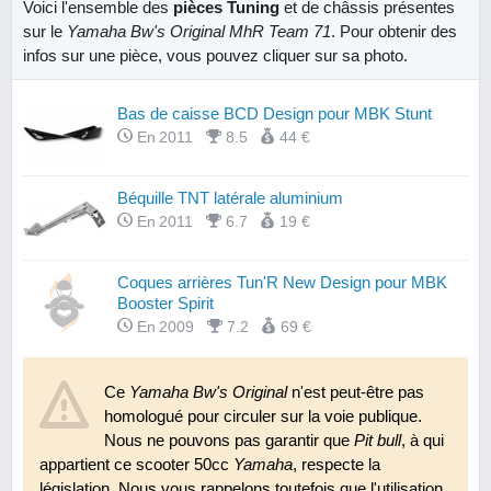
Voici l'ensemble des
pièces Tuning
et de châssis présentes
sur le
Yamaha Bw's Original MhR Team 71
. Pour obtenir des
infos sur une pièce, vous pouvez cliquer sur sa photo.
Bas de caisse BCD Design pour MBK Stunt
En 2011
8.5
44 €
Béquille TNT latérale aluminium
En 2011
6.7
19 €
Coques arrières Tun'R New Design pour MBK
Booster Spirit
En 2009
7.2
69 €
Face avant BCD Design à double optique pour
MBK Booster Spirit
Ce
Yamaha Bw's Original
n'est peut-être pas
homologué pour circuler sur la voie publique.
En 2011
8.7
103 €
Nous ne pouvons pas garantir que
Pit bull
, à qui
Feu arrière TNT Lexus Black pour MBK Booster
appartient ce scooter 50cc
Yamaha
, respecte la
Spirit
législation. Nous vous rappelons toutefois que l'utilisation