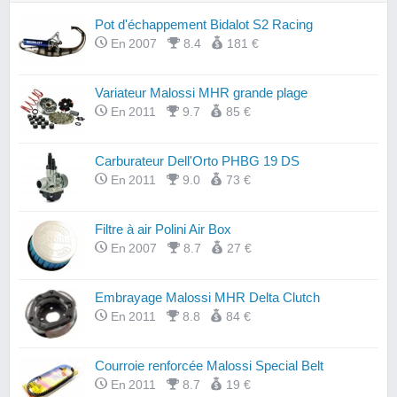
Pot d'échappement Bidalot S2 Racing
En 2007
8.4
181 €
Variateur Malossi MHR grande plage
En 2011
9.7
85 €
Carburateur Dell'Orto PHBG 19 DS
En 2011
9.0
73 €
Filtre à air Polini Air Box
En 2007
8.7
27 €
Embrayage Malossi MHR Delta Clutch
En 2011
8.8
84 €
Courroie renforcée Malossi Special Belt
En 2011
8.7
19 €