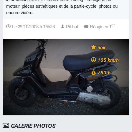
moteur, pièces esthétiques et de la partie-cycle, photos ou
encore vidéo...
er
Le 29/10/2008 à 19h28
Pit bull
Réagir en 1
noir
105 km/h
780 €
GALERIE PHOTOS