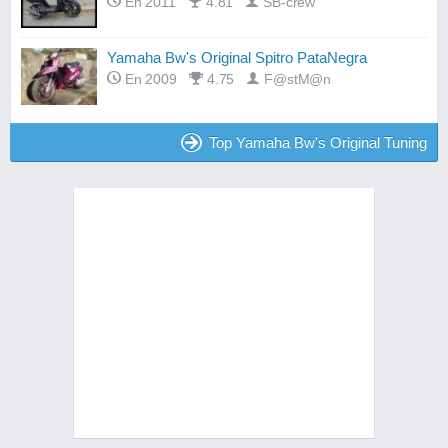
En 2011
4.81
SB-crew
Yamaha Bw's Original Spitro PataNegra
En 2009
4.75
F@stM@n
Top Yamaha Bw's Original Tuning