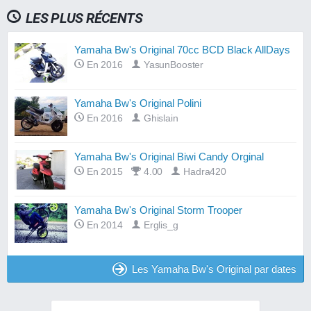
LES PLUS RÉCENTS
Yamaha Bw's Original 70cc BCD Black AllDays
En 2016
YasunBooster
Yamaha Bw's Original Polini
En 2016
Ghislain
Yamaha Bw's Original Biwi Candy Orginal
En 2015
4.00
Hadra420
Yamaha Bw's Original Storm Trooper
En 2014
Erglis_g
Les Yamaha Bw's Original par dates