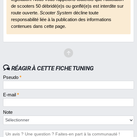
En 2011
8.9
22 €
de scooters 50 débridé(e)s ou gonflé(e)s est interdite sur
route ouverte.
Scooter System
décline toute
Guidon TNT cross Downhill
responsabilité liée à la publication des informations
En 2011
8.3
22 €
contenues dans cette page.
Potence TNT Downhill
En 2008
8.3
22 €
Rehausse de suspension Victoria Bull 4
RÉAGIR À CETTE FICHE TUNING
positions
En 2010
7.8
15 €
Pseudo
*
Rétroviseur TNT F11 réversible Light M10
En 2007
8.3
12 €
E-mail
*
Revêtements de poignées Conti Harri's
Note
classiques
En 2010
9.0
19 €
Sabot BCD Design pour MBK Booster Spirit