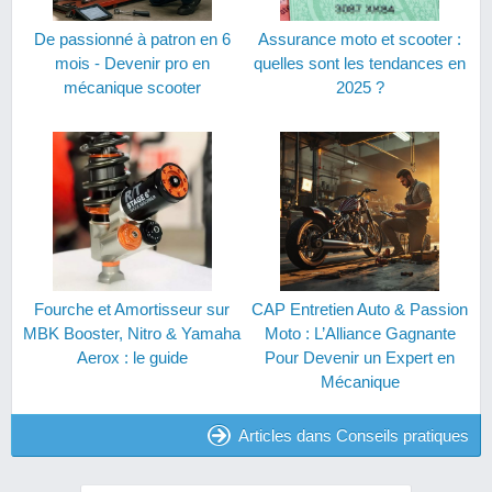
De passionné à patron en 6
Assurance moto et scooter :
mois - Devenir pro en
quelles sont les tendances en
mécanique scooter
2025 ?
Fourche et Amortisseur sur
CAP Entretien Auto & Passion
MBK Booster, Nitro & Yamaha
Moto : L’Alliance Gagnante
Aerox : le guide
Pour Devenir un Expert en
Mécanique
Articles dans Conseils pratiques