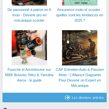
De passionné à patron en 6
Assurance moto et scooter :
mois - Devenir pro en
quelles sont les tendances en
mécanique scooter
2025 ?
Fourche et Amortisseur sur
CAP Entretien Auto & Passion
MBK Booster, Nitro & Yamaha
Moto : L’Alliance Gagnante
Aerox : le guide
Pour Devenir un Expert en
Mécanique
Les derniers articles