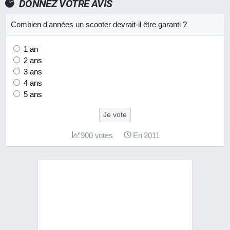
DONNEZ VOTRE AVIS
Combien d'années un scooter devrait-il être garanti ?
1 an
2 ans
3 ans
4 ans
5 ans
Je vote
900
votes
En 2011