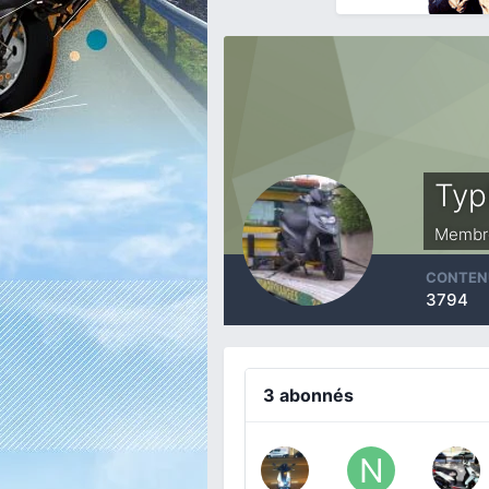
Typ
Membr
CONTEN
3794
3 abonnés