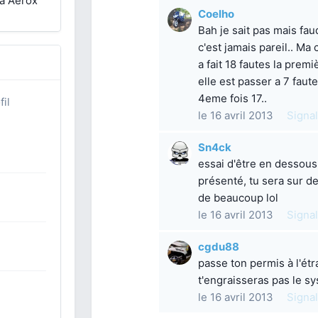
a Aerox
Coelho
Bah je sait pas mais fau
c'est jamais pareil.. Ma
a fait 18 fautes la premi
elle est passer a 7 faute
4eme fois 17..
il
le 16 avril 2013
Signa
Sn4ck
essai d'être en dessous
présenté, tu sera sur de 
de beaucoup lol
le 16 avril 2013
Signa
cgdu88
passe ton permis à l'étr
t'engraisseras pas le sy
le 16 avril 2013
Signa