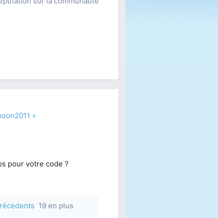
éputation sur la communauté
phoon2011 »
s pour votre code ?
 précedents
19 en plus