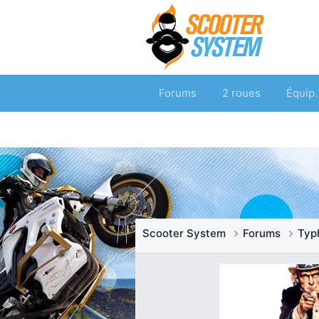
Forums
2 roues
Équip.
Scooter System
Forums
Typ