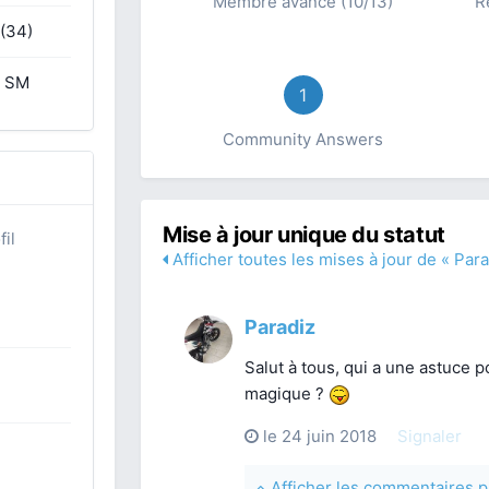
Membre avancé (10/13)
R
 (34)
e SM
1
Community Answers
Mise à jour unique du statut
il
Afficher toutes les mises à jour de « Para
Paradiz
Salut à tous, qui a une astuce 
magique ?
le 24 juin 2018
Signaler
Afficher les commentaires