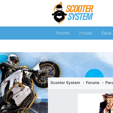
Forums
2 roues
Équip.
Scooter System
Forums
Par