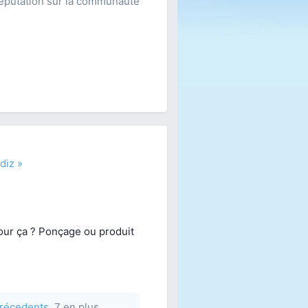
éputation sur la communauté
diz »
pour ça ? Ponçage ou produit
 précedents
7 en plus