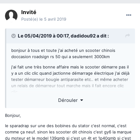
Invité
Posté(e)
le 5 avril 2019
Le 05/04/2019 à 00:17,
dadidou92
a dit :
bonjour à tous et toute j'ai acheté un scooter chinois
doccasion roadsign rs 50 qui a seulement 3000km
j'ai fait une très bonne affaire mais le scooter démarre pas il
y a un clic clic quand jactionne démarrage électrique j'ai déjà
tester démarreur bougie antiparasite etc.. et même acheter
un relais de démarreur tout marche mais il fait encore clic
clic
Dérouler
Donc je voudrais savoir de kel pièce ca pourai venir moi je
pense du stator car j'ai regarde il y a du sparadrap dessus
Bonjour,
le sparadrap sur une des bobines du stator c'est normal, c'est
Si quelqun conai ce model de scooter commercialiser vers
comme ça neuf. sinon les scooter dit chinois c'est gy6 la marque
2009 par feuvert savoir quel stator dallumage il me faut .
du moteur et le model 139qmb si c'est un 4t et 1p40qmb si c'est