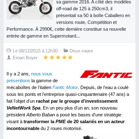
sa gamme 2016. A côté des modèles
off-road de 125 à 250cm3, il
présentait sa 50 à boîte Caballero en
versions route, Compétition et
Performance. À 2990€, cette dernière constitue sa nouvelle
entrée de gamme en Supermotard...
Le 08/12/2015 à 12h30
Deux-roues
Eroan Boyer
Il y a 2 ans,
nous vous
présentions
la gamme de
mécaboîtes de l'italien
Fantic Motor
. Depuis, de l'eau a coulé
sous les ponts et l'entreprise quasi-cinquantenaire (47 ans) a
fait l'objet d'un
rachat par le groupe d'investissement
VeNetWork Spa
. En un peu plus d'un an, son nouveau
président
Alberto Baban
a posé les bases d'une stratégie
visant à
transformer la
PME
de 20 salariés en un acteur
incontournable
du 2 roues motorisé.