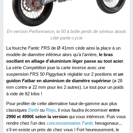
En version Performance, la 50 à boîte perds de sérieux atouts
côté partie-cycle
La fourche
Fantic FRS
de Ø 41mm cède ainsi la place à un
modèle de diamètre inférieur alors qu'à l'arrière,
le bras
oscillant en alliage d'aluminium léger passe au tout acier
.
La série
Compétition
joue la carte inverse avec une
suspension
FRS 50 Piggyback
réglable sur 2 positions et
un
guidon
Fatbar
en aluminium de diamètre supérieur
(ø 28
mm contre ø 22 mm pour les 2 autres). Le tout pour un poids
à vide de 82 kilos !
Pour profiter de cette alternative haut-de-gamme aux plus
classiques
Derbi
ou
Rieju
, il vous faudra économiser
entre
2990 et 4990€ selon la version
qui vous intéresse. Puis vous
rendre chez l'un des
concessionnaires
Fantic
hexagonaux...
s'il en existe un près de chez vous ! Fort heureusement, le