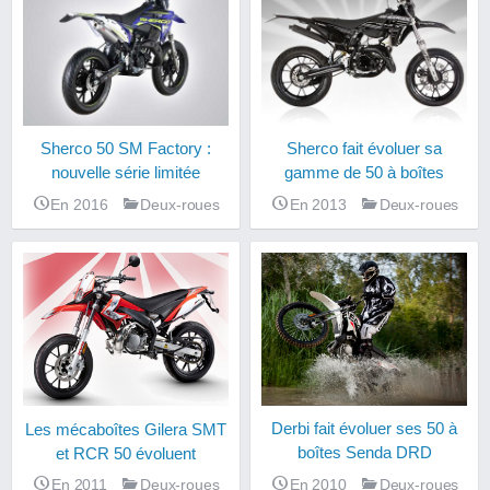
Sherco 50 SM Factory :
Sherco fait évoluer sa
nouvelle série limitée
gamme de 50 à boîtes
En 2016
Deux-roues
En 2013
Deux-roues
Les mécaboîtes Gilera SMT
Derbi fait évoluer ses 50 à
et RCR 50 évoluent
boîtes Senda DRD
En 2011
Deux-roues
En 2010
Deux-roues