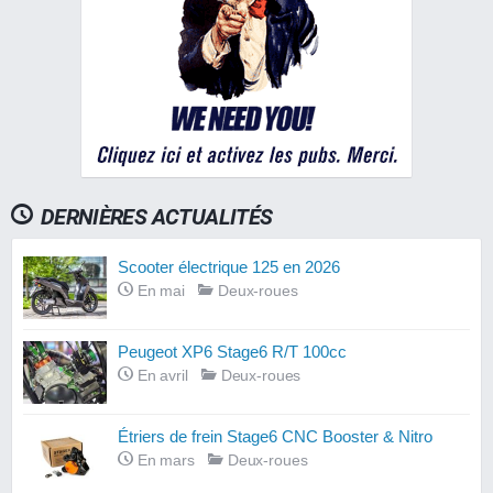
DERNIÈRES ACTUALITÉS
Scooter électrique 125 en 2026
En mai
Deux-roues
Peugeot XP6 Stage6 R/T 100cc
En avril
Deux-roues
Étriers de frein Stage6 CNC Booster & Nitro
En mars
Deux-roues