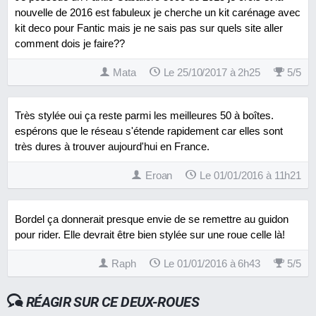
nouvelle de 2016 est fabuleux je cherche un kit carénage avec
kit deco pour Fantic mais je ne sais pas sur quels site aller
comment dois je faire??
Mata
Le 25/10/2017 à 2h25
5
/
5
Très stylée oui ça reste parmi les meilleures 50 à boîtes.
espérons que le réseau s'étende rapidement car elles sont
très dures à trouver aujourd'hui en France.
Eroan
Le 01/01/2016 à 11h21
Bordel ça donnerait presque envie de se remettre au guidon
pour rider. Elle devrait être bien stylée sur une roue celle là!
Raph
Le 01/01/2016 à 6h43
5
/
5
RÉAGIR SUR CE DEUX-ROUES