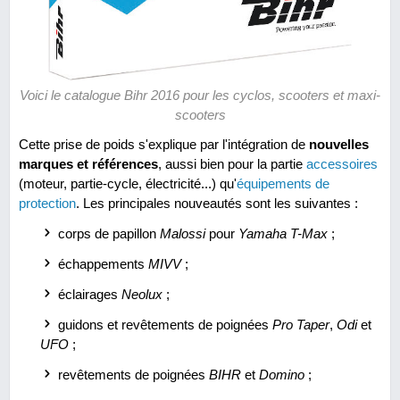
Voici le catalogue Bihr 2016 pour les cyclos, scooters et maxi-
scooters
Cette prise de poids s'explique par l'intégration de
nouvelles
marques et références
, aussi bien pour la partie
accessoires
(moteur, partie-cycle, électricité...) qu'
équipements de
protection
. Les principales nouveautés sont les suivantes :
corps de papillon
Malossi
pour
Yamaha T-Max
;
échappements
MIVV
;
éclairages
Neolux
;
guidons et revêtements de poignées
Pro Taper
,
Odi
et
UFO
;
revêtements de poignées
BIHR
et
Domino
;