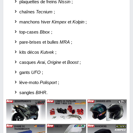
plaquettes de freins
Nissin
;
chaînes
Tecnium
;
manchons hiver
Kimpex
et
Kolpin
;
top-cases
Bbox
;
pare-brises et bulles
MRA
;
kits décos
Kutvek
;
casques
Arai
,
Origine
et
Boost
;
gants
UFO
;
lève-moto
Polisport
;
sangles
BIHR
.