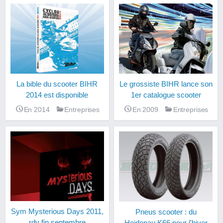
Le grossiste BIHR lance son
La bible du scooter BIHR
1er catalogue scooter
2014 est disponible
En 2009
Entreprises
En 2014
Entreprises
Sym Mysterious Days 2011,
Pneus scooter : du
rdv fin septembre
Heidenau K66 pour l'hiver