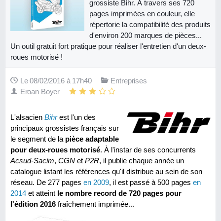
grossiste Bihr. À travers ses 720
pages imprimées en couleur, elle
répertorie la compatibilité des produits
d'environ 200 marques de pièces...
Un outil gratuit fort pratique pour réaliser l'entretien d'un deux-
roues motorisé !
Le 08/02/2016 à 17h40
Entreprises
Eroan Boyer
L'alsacien
Bihr
est l'un des
principaux grossistes français sur
le segment de la
pièce adaptable
pour deux-roues motorisé
. À l'instar de ses concurrents
Acsud-Sacim
,
CGN
et
P2R
, il publie chaque année un
catalogue listant les références qu'il distribue au sein de son
réseau. De 277 pages
en 2009
, il est passé à 500 pages
en
2014
et atteint
le nombre record de 720 pages pour
l'édition 2016
fraîchement imprimée...