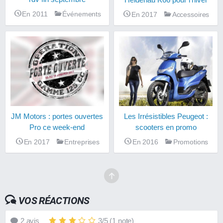
En 2011
Événements
En 2017
Accessoires
JM Motors : portes ouvertes
Les Irrésistibles Peugeot :
Pro ce week-end
scooters en promo
En 2017
Entreprises
En 2016
Promotions
VOS RÉACTIONS
2
avis
3
/
5
(
1
note)