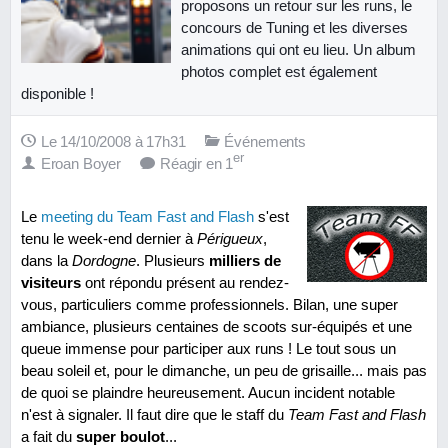
proposons un retour sur les runs, le
concours de Tuning et les diverses
animations qui ont eu lieu. Un album
photos complet est également
disponible !
Le 14/10/2008 à 17h31
Événements
er
Eroan Boyer
Réagir en 1
Le
meeting du Team Fast and Flash
s'est
tenu le week-end dernier à
Périgueux
,
dans la
Dordogne
. Plusieurs
milliers de
visiteurs
ont répondu présent au rendez-
vous, particuliers comme professionnels. Bilan, une super
ambiance, plusieurs centaines de scoots sur-équipés et une
queue immense pour participer aux runs ! Le tout sous un
beau soleil et, pour le dimanche, un peu de grisaille... mais pas
de quoi se plaindre heureusement. Aucun incident notable
n'est à signaler. Il faut dire que le staff du
Team Fast and Flash
a fait du
super boulot
...