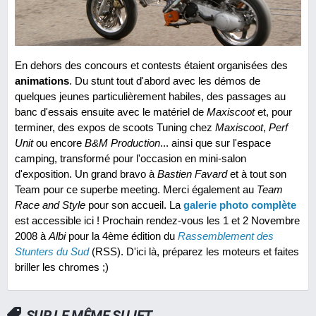
En dehors des concours et contests étaient organisées des
animations
. Du stunt tout d'abord avec les démos de
quelques jeunes particulièrement habiles, des passages au
banc d'essais ensuite avec le matériel de
Maxiscoot
et, pour
terminer, des expos de scoots Tuning chez
Maxiscoot
,
Perf
Unit
ou encore
B&M Production
... ainsi que sur l'espace
camping, transformé pour l'occasion en mini-salon
d'exposition. Un grand bravo à
Bastien Favard
et à tout son
Team pour ce superbe meeting. Merci également au
Team
Race and Style
pour son accueil. La
galerie photo complète
est accessible ici ! Prochain rendez-vous les 1 et 2 Novembre
2008 à
Albi
pour la 4ème édition du
Rassemblement des
Stunters du Sud
(RSS). D'ici là, préparez les moteurs et faites
briller les chromes ;)
SUR LE MÊME SUJET