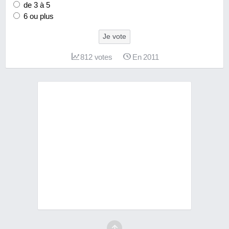
de 3 à 5
6 ou plus
Je vote
812
votes
En 2011