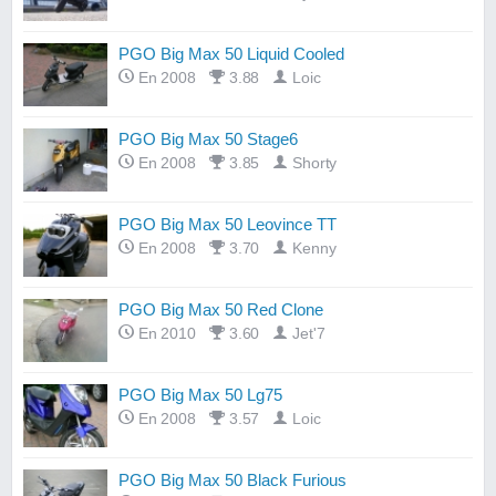
PGO Big Max 50 Liquid Cooled
En 2008
3.88
Loic
PGO Big Max 50 Stage6
En 2008
3.85
Shorty
PGO Big Max 50 Leovince TT
En 2008
3.70
Kenny
PGO Big Max 50 Red Clone
En 2010
3.60
Jet'7
PGO Big Max 50 Lg75
En 2008
3.57
Loic
PGO Big Max 50 Black Furious