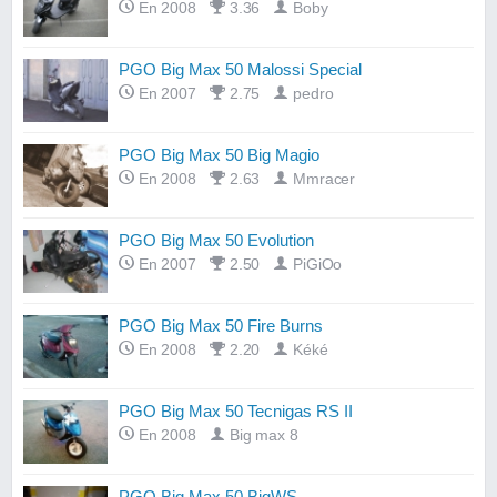
En 2008
3.36
Boby
PGO Big Max 50 Malossi Special
En 2007
2.75
pedro
PGO Big Max 50 Big Magio
En 2008
2.63
Mmracer
PGO Big Max 50 Evolution
En 2007
2.50
PiGiOo
PGO Big Max 50 Fire Burns
En 2008
2.20
Kéké
PGO Big Max 50 Tecnigas RS II
En 2008
Big max 8
PGO Big Max 50 BigWS