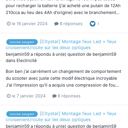
pour recharger la batterie (j'ai acheté une putain de 12Ah
210cca au lieu des 4Ah d'origine) avec le branchement...
le 16 janvier 2024
8 réponses
1
[Citystar] Montage feux Led + feux
scooter peugeot
croisement/route sur les deux optiques
benjamin59
a répondu à un(e) question de
benjamin59
dans
Electricité
Bon ben j'ai carrément un changement de comportement
du scooter avec juste cette modif électrique incroyable
J'ai l'impression qu'il a acquis une compression de fou...
le 7 janvier 2024
8 réponses
[Citystar] Montage feux Led + feux
scooter peugeot
croisement/route sur les deux optiques
benjamin59
a répondu à un(e) question de
benjamin59