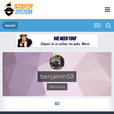
Accueil
benjamin59
Membres