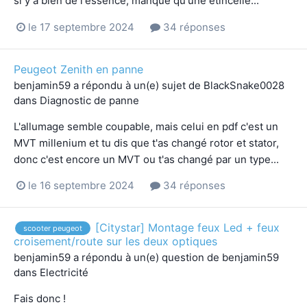
si y a bien de l'essence, manque qu'une étincelle...
le 17 septembre 2024
34 réponses
Peugeot Zenith en panne
benjamin59
a répondu à un(e) sujet de
BlackSnake0028
dans
Diagnostic de panne
L'allumage semble coupable, mais celui en pdf c'est un
MVT millenium et tu dis que t'as changé rotor et stator,
donc c'est encore un MVT ou t'as changé par un type...
le 16 septembre 2024
34 réponses
[Citystar] Montage feux Led + feux
scooter peugeot
croisement/route sur les deux optiques
benjamin59
a répondu à un(e) question de
benjamin59
dans
Electricité
Fais donc !